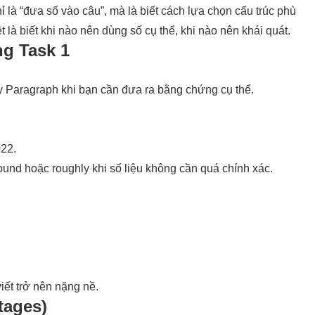
hỉ là “đưa số vào câu”, mà là biết cách lựa chọn cấu trúc phù
 là biết khi nào nên dùng số cụ thể, khi nào nên khái quát.
ng Task 1
dy Paragraph khi bạn cần đưa ra bằng chứng cụ thể.
022.
ound hoặc roughly khi số liệu không cần quá chính xác.
iết trở nên nặng nề.
tages)