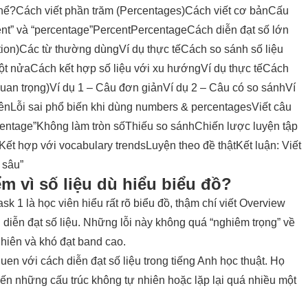
thể?
Cách viết phần trăm (Percentages)
Cách viết cơ bản
Cấu
nt” và “percentage”
Percent
Percentage
Cách diễn đạt số lớn
ion)
Các từ thường dùng
Ví dụ thực tế
Cách so sánh số liệu
ột nửa
Cách kết hợp số liệu với xu hướng
Ví dụ thực tế
Cách
uan trọng)
Ví dụ 1 – Câu đơn giản
Ví dụ 2 – Câu có so sánh
Ví
iên
Lỗi sai phổ biến khi dùng numbers & percentages
Viết câu
centage”
Không làm tròn số
Thiếu so sánh
Chiến lược luyện tập
Kết hợp với vocabulary trends
Luyện theo đề thật
Kết luận: Viết
u sâu”
ểm vì số liệu dù hiểu biểu đồ?
sk 1 là học viên hiểu rất rõ biểu đồ, thậm chí viết Overview
h diễn đạt số liệu. Những lỗi này không quá “nghiêm trọng” về
 nhiên và khó đạt band cao.
n với cách diễn đạt số liệu trong tiếng Anh học thuật. Họ
 đến những cấu trúc không tự nhiên hoặc lặp lại quá nhiều một