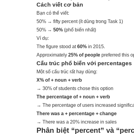
Cách viết cơ bản
Bạn có thể viết:
50% → fifty percent (ít dùng trong Task 1)
50% →
50%
(phổ biến nhất)
Ví dụ:
The figure stood at
60%
in 2015.
Approximately
25% of people
preferred this o
Cấu trúc phổ biến với percentages
Một số cấu trúc rất hay dùng:
X% of + noun + verb
→ 30% of students chose this option
The percentage of + noun + verb
→ The percentage of users increased significa
There was a + percentage + change
→ There was a 20% increase in sales
Phân biệt “percent” và “per