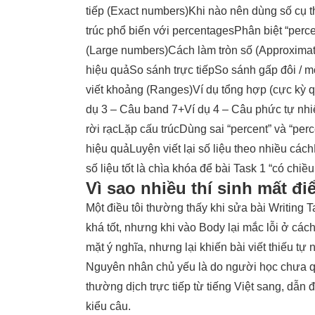
tiếp (Exact numbers)
Khi nào nên dùng số cụ 
trúc phổ biến với percentages
Phân biệt “perce
(Large numbers)
Cách làm tròn số (Approximat
hiệu quả
So sánh trực tiếp
So sánh gấp đôi / m
viết khoảng (Ranges)
Ví dụ tổng hợp (cực kỳ q
dụ 3 – Câu band 7+
Ví dụ 4 – Câu phức tự nh
rời rạc
Lặp cấu trúc
Dùng sai “percent” và “per
hiệu quả
Luyện viết lại số liệu theo nhiều cách
số liệu tốt là chìa khóa để bài Task 1 “có chiề
Vì sao nhiều thí sinh mất đi
Một điều tôi thường thấy khi sửa bài Writing Ta
khá tốt, nhưng khi vào Body lại mắc lỗi ở các
mặt ý nghĩa, nhưng lại khiến bài viết thiếu tự
Nguyên nhân chủ yếu là do người học chưa que
thường dịch trực tiếp từ tiếng Việt sang, dẫn
kiểu câu.