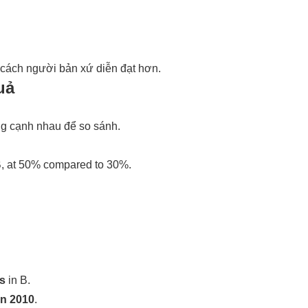
 cách người bản xứ diễn đạt hơn.
uả
úng cạnh nhau để so sánh.
 B, at 50% compared to 30%.
as
in B.
in 2010
.