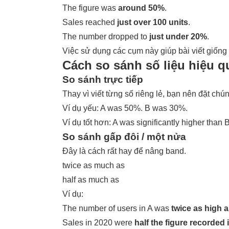
The figure was
around 50%
.
Sales reached
just over 100 units
.
The number dropped to
just under 20%
.
Việc sử dụng các cụm này giúp bài viết giống
Cách so sánh số liệu hiệu q
So sánh trực tiếp
Thay vì viết từng số riêng lẻ, bạn nên đặt ch
Ví dụ yếu: A was 50%. B was 30%.
Ví dụ tốt hơn: A was significantly higher than
So sánh gấp đôi / một nửa
Đây là cách rất hay để nâng band.
twice as much as
half as much as
Ví dụ:
The number of users in A was
twice as high 
Sales in 2020 were
half the figure recorded 