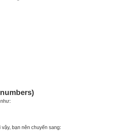
e numbers)
 như:
 Vì vậy, bạn nên chuyển sang: