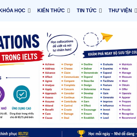
KHÓA HỌC
KIẾN THỨC
TIN TỨC
THƯ VIỆN