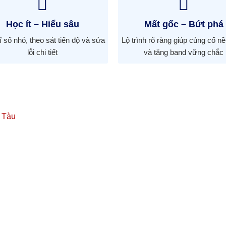
Học ít – Hiểu sâu
Mất gốc – Bứt phá
 số nhỏ, theo sát tiến độ và sửa
Lộ trình rõ ràng giúp củng cố n
lỗi chi tiết
và tăng band vững chắc
 Tàu