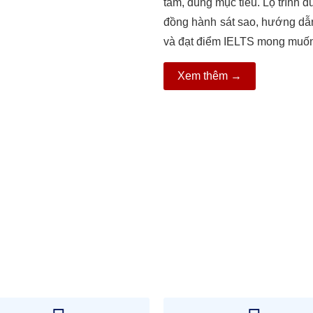
tâm, đúng mục tiêu. Lộ trình đ
đồng hành sát sao, hướng dẫn
và đạt điểm IELTS mong muố
Xem thêm →