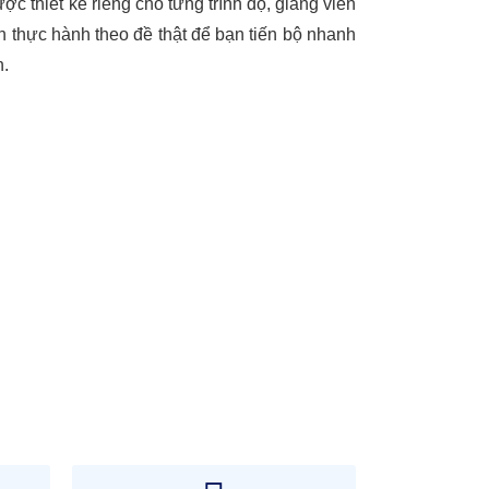
ược thiết kế riêng cho từng trình độ, giảng viên
 thực hành theo đề thật để bạn tiến bộ nhanh
n.