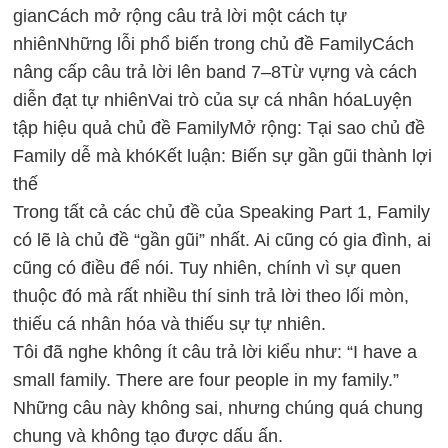
gian
Cách mở rộng câu trả lời một cách tự
nhiên
Những lỗi phổ biến trong chủ đề Family
Cách
nâng cấp câu trả lời lên band 7–8
Từ vựng và cách
diễn đạt tự nhiên
Vai trò của sự cá nhân hóa
Luyện
tập hiệu quả chủ đề Family
Mở rộng: Tại sao chủ đề
Family dễ mà khó
Kết luận: Biến sự gần gũi thành lợi
thế
Trong tất cả các chủ đề của Speaking Part 1, Family
có lẽ là chủ đề “gần gũi” nhất. Ai cũng có gia đình, ai
cũng có điều để nói. Tuy nhiên, chính vì sự quen
thuộc đó mà rất nhiều thí sinh trả lời theo lối mòn,
thiếu cá nhân hóa và thiếu sự tự nhiên.
Tôi đã nghe không ít câu trả lời kiểu như: “I have a
small family. There are four people in my family.”
Những câu này không sai, nhưng chúng quá chung
chung và không tạo được dấu ấn.