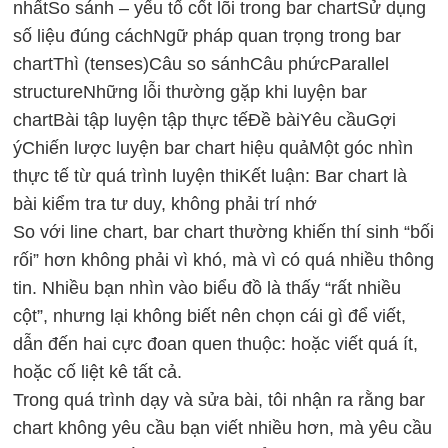
nhất
So sánh – yếu tố cốt lõi trong bar chart
Sử dụng
số liệu đúng cách
Ngữ pháp quan trọng trong bar
chart
Thì (tenses)
Câu so sánh
Câu phức
Parallel
structure
Những lỗi thường gặp khi luyện bar
chart
Bài tập luyện tập thực tế
Đề bài
Yêu cầu
Gợi
ý
Chiến lược luyện bar chart hiệu quả
Một góc nhìn
thực tế từ quá trình luyện thi
Kết luận: Bar chart là
bài kiểm tra tư duy, không phải trí nhớ
So với line chart, bar chart thường khiến thí sinh “bối
rối” hơn không phải vì khó, mà vì có quá nhiều thông
tin. Nhiều bạn nhìn vào biểu đồ là thấy “rất nhiều
cột”, nhưng lại không biết nên chọn cái gì để viết,
dẫn đến hai cực đoan quen thuộc: hoặc viết quá ít,
hoặc cố liệt kê tất cả.
Trong quá trình dạy và sửa bài, tôi nhận ra rằng bar
chart không yêu cầu bạn viết nhiều hơn, mà yêu cầu