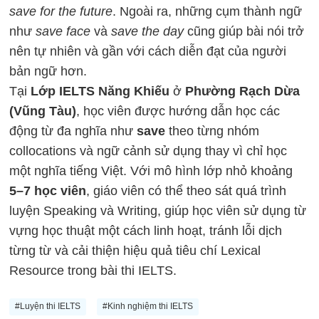
save for the future
. Ngoài ra, những cụm thành ngữ
như
save face
và
save the day
cũng giúp bài nói trở
nên tự nhiên và gần với cách diễn đạt của người
bản ngữ hơn.
Tại
Lớp IELTS Năng Khiếu
ở
Phường Rạch Dừa
(Vũng Tàu)
, học viên được hướng dẫn học các
động từ đa nghĩa như
save
theo từng nhóm
collocations và ngữ cảnh sử dụng thay vì chỉ học
một nghĩa tiếng Việt. Với mô hình lớp nhỏ khoảng
5–7 học viên
, giáo viên có thể theo sát quá trình
luyện Speaking và Writing, giúp học viên sử dụng từ
vựng học thuật một cách linh hoạt, tránh lỗi dịch
từng từ và cải thiện hiệu quả tiêu chí Lexical
Resource trong bài thi IELTS.
#Luyện thi IELTS
#Kinh nghiệm thi IELTS