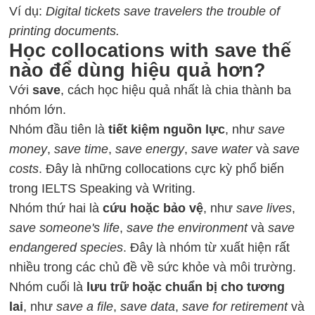
Ví dụ:
Digital tickets save travelers the trouble of
printing documents.
Học collocations with save thế
nào để dùng hiệu quả hơn?
Với
save
, cách học hiệu quả nhất là chia thành ba
nhóm lớn.
Nhóm đầu tiên là
tiết kiệm nguồn lực
, như
save
money
,
save time
,
save energy
,
save water
và
save
costs
. Đây là những collocations cực kỳ phổ biến
trong IELTS Speaking và Writing.
Nhóm thứ hai là
cứu hoặc bảo vệ
, như
save lives
,
save someone's life
,
save the environment
và
save
endangered species
. Đây là nhóm từ xuất hiện rất
nhiều trong các chủ đề về sức khỏe và môi trường.
Nhóm cuối là
lưu trữ hoặc chuẩn bị cho tương
lai
, như
save a file
,
save data
,
save for retirement
và