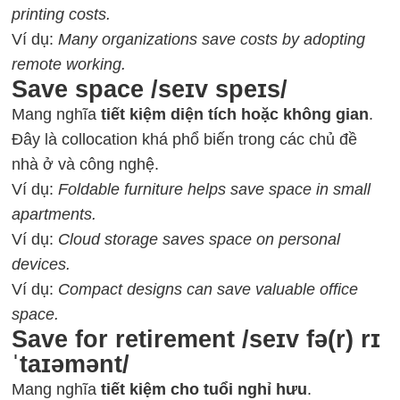
printing costs.
Ví dụ:
Many organizations save costs by adopting
remote working.
Save space /seɪv speɪs/
Mang nghĩa
tiết kiệm diện tích hoặc không gian
.
Đây là collocation khá phổ biến trong các chủ đề
nhà ở và công nghệ.
Ví dụ:
Foldable furniture helps save space in small
apartments.
Ví dụ:
Cloud storage saves space on personal
devices.
Ví dụ:
Compact designs can save valuable office
space.
Save for retirement /seɪv fə(r) rɪ
ˈtaɪəmənt/
Mang nghĩa
tiết kiệm cho tuổi nghỉ hưu
.