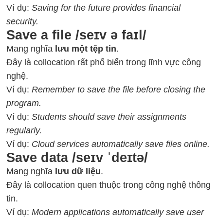
Ví dụ:
Saving for the future provides financial
security.
Save a file /seɪv ə faɪl/
Mang nghĩa
lưu một tệp tin
.
Đây là collocation rất phổ biến trong lĩnh vực công
nghệ.
Ví dụ:
Remember to save the file before closing the
program.
Ví dụ:
Students should save their assignments
regularly.
Ví dụ:
Cloud services automatically save files online.
Save data /seɪv ˈdeɪtə/
Mang nghĩa
lưu dữ liệu
.
Đây là collocation quen thuộc trong công nghệ thông
tin.
Ví dụ:
Modern applications automatically save user