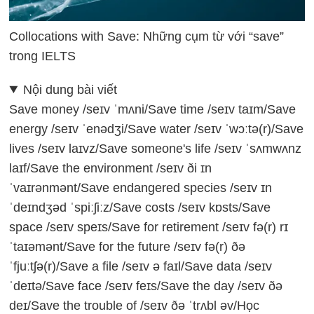
Collocations with Save: Những cụm từ với “save”
trong IELTS
Nội dung bài viết
Save money /seɪv ˈmʌni/
Save time /seɪv taɪm/
Save
energy /seɪv ˈenədʒi/
Save water /seɪv ˈwɔːtə(r)/
Save
lives /seɪv laɪvz/
Save someone's life /seɪv ˈsʌmwʌnz
laɪf/
Save the environment /seɪv ði ɪn
ˈvaɪrənmənt/
Save endangered species /seɪv ɪn
ˈdeɪndʒəd ˈspiːʃiːz/
Save costs /seɪv kɒsts/
Save
space /seɪv speɪs/
Save for retirement /seɪv fə(r) rɪ
ˈtaɪəmənt/
Save for the future /seɪv fə(r) ðə
ˈfjuːtʃə(r)/
Save a file /seɪv ə faɪl/
Save data /seɪv
ˈdeɪtə/
Save face /seɪv feɪs/
Save the day /seɪv ðə
deɪ/
Save the trouble of /seɪv ðə ˈtrʌbl əv/
Học