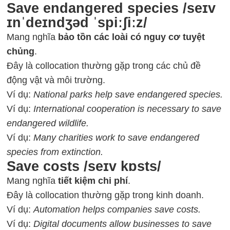
Save endangered species /seɪv
ɪnˈdeɪndʒəd ˈspiːʃiːz/
Mang nghĩa
bảo tồn các loài có nguy cơ tuyệt
chủng
.
Đây là collocation thường gặp trong các chủ đề
động vật và môi trường.
Ví dụ:
National parks help save endangered species.
Ví dụ:
International cooperation is necessary to save
endangered wildlife.
Ví dụ:
Many charities work to save endangered
species from extinction.
Save costs /seɪv kɒsts/
Mang nghĩa
tiết kiệm chi phí
.
Đây là collocation thường gặp trong kinh doanh.
Ví dụ:
Automation helps companies save costs.
Ví dụ:
Digital documents allow businesses to save