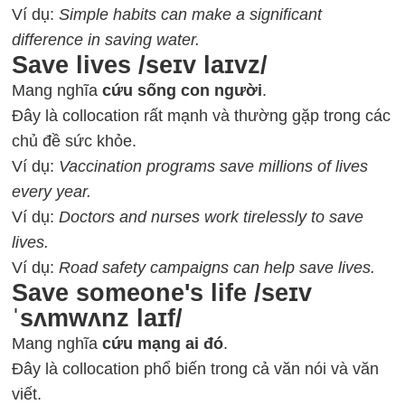
Ví dụ:
Simple habits can make a significant
difference in saving water.
Save lives /seɪv laɪvz/
Mang nghĩa
cứu sống con người
.
Đây là collocation rất mạnh và thường gặp trong các
chủ đề sức khỏe.
Ví dụ:
Vaccination programs save millions of lives
every year.
Ví dụ:
Doctors and nurses work tirelessly to save
lives.
Ví dụ:
Road safety campaigns can help save lives.
Save someone's life /seɪv
ˈsʌmwʌnz laɪf/
Mang nghĩa
cứu mạng ai đó
.
Đây là collocation phổ biến trong cả văn nói và văn
viết.