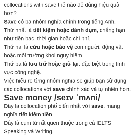
collocations with save thế nào để dùng hiệu quả
hơn?
Save
có ba nhóm nghĩa chính trong tiếng Anh.
Thứ nhất là
tiết kiệm hoặc dành dụm
, chẳng hạn
như tiền bạc, thời gian hoặc chi phí.
Thứ hai là
cứu hoặc bảo vệ
con người, động vật
hoặc môi trường khỏi nguy hiểm.
Thứ ba là
lưu trữ hoặc giữ lại
, đặc biệt trong lĩnh
vực công nghệ.
Việc hiểu rõ từng nhóm nghĩa sẽ giúp bạn sử dụng
các collocations với
save
chính xác và tự nhiên hơn.
Save money /seɪv ˈmʌni/
Đây là collocation phổ biến nhất với
save
, mang
nghĩa
tiết kiệm tiền
.
Đây là cụm từ rất quen thuộc trong cả IELTS
Speaking và Writing.