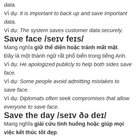
data.
Ví dụ:
It is important to back up and save important
data.
Ví dụ:
The system saves customer data securely.
Save face /seɪv feɪs/
Mang nghĩa
giữ thể diện hoặc tránh mất mặt
.
Đây là một thành ngữ rất phổ biến trong tiếng Anh.
Ví dụ:
He apologized publicly to help both sides save
face.
Ví dụ:
Some people avoid admitting mistakes to
save face.
Ví dụ:
Diplomats often seek compromises that allow
everyone to save face.
Save the day /seɪv ðə deɪ/
Mang nghĩa
giải cứu tình huống hoặc giúp mọi
việc kết thúc tốt đẹp
.