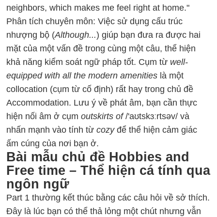
neighbors, which makes me feel right at home."
Phân tích chuyên môn: Việc sử dụng cấu trúc
nhượng bộ (
Although...
) giúp bạn đưa ra được hai
mặt của một vấn đề trong cùng một câu, thể hiện
khả năng kiểm soát ngữ pháp tốt. Cụm từ
well-
equipped with all the modern amenities
là một
collocation (cụm từ cố định) rất hay trong chủ đề
Accommodation. Lưu ý về phát âm, bạn cần thực
hiện nối âm ở cụm
outskirts of
/'aʊtskɜːrtsəv/ và
nhấn mạnh vào tính từ
cozy
để thể hiện cảm giác
ấm cúng của nơi bạn ở.
Bài mẫu chủ đề Hobbies and
Free time – Thể hiện cá tính qua
ngôn ngữ
Part 1 thường kết thúc bằng các câu hỏi về sở thích.
Đây là lúc bạn có thể thả lỏng một chút nhưng vẫn