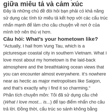
giữa miêu tả và cảm xúc
Đây là những chủ đề đòi hỏi bạn phải có khả năng
sử dụng các tính từ miêu tả kết hợp với các cấu trúc
nhấn mạnh để làm cho câu chuyện về nơi ở của
mình trở nên thú vị hơn.
Câu hỏi: What’s your hometown like?
"Actually, I hail from Vung Tau, which is a
picturesque coastal city in southern Vietnam. What I
love most about my hometown is the laid-back
atmosphere and the breathtaking ocean views that
you can encounter almost everywhere. It’s nowhere
near as hectic as major metropolises like Saigon,
and that’s exactly why I find it so charming."
Phân tích chuyên môn: Tôi đã sử dụng câu chẻ
(
What I love most... is...
) để tạo điểm nhấn cho câu
trả lời. Đồng thời, cấu trúc so sánh không bằng