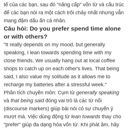
tế của các bạn, sau đó "nâng cấp" vốn từ và cấu trúc
để các bạn nói ra một cách trôi chảy nhất nhưng vẫn
mang đậm dấu ấn cá nhân.
Câu hỏi: Do you prefer spend time alone
or with others?
"It really depends on my mood, but generally
speaking, I lean towards spending time with my
close friends. We usually hang out at local coffee
shops to catch up on each other's lives. That being
said, I also value my solitude as it allows me to
recharge my batteries after a stressful week."
Phân tích chuyên môn: Cụm từ
generally speaking
và
that being said
đóng vai trò là các từ nối
(discourse markers) giúp bài nói có sự chuyển ý
mượt mà. Việc dùng động từ
lean towards
thay cho
"prefer" giúp đa dạng hóa vốn từ. Khi phát âm, hãy