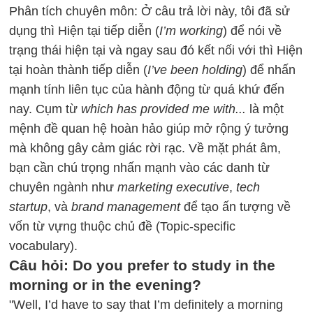
Phân tích chuyên môn: Ở câu trả lời này, tôi đã sử
dụng thì Hiện tại tiếp diễn (
I’m working
) để nói về
trạng thái hiện tại và ngay sau đó kết nối với thì Hiện
tại hoàn thành tiếp diễn (
I’ve been holding
) để nhấn
mạnh tính liên tục của hành động từ quá khứ đến
nay. Cụm từ
which has provided me with...
là một
mệnh đề quan hệ hoàn hảo giúp mở rộng ý tưởng
mà không gây cảm giác rời rạc. Về mặt phát âm,
bạn cần chú trọng nhấn mạnh vào các danh từ
chuyên ngành như
marketing executive
,
tech
startup
, và
brand management
để tạo ấn tượng về
vốn từ vựng thuộc chủ đề (Topic-specific
vocabulary).
Câu hỏi: Do you prefer to study in the
morning or in the evening?
"Well, I’d have to say that I’m definitely a morning