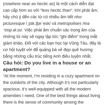
(
nowhere near as hectic as
) là một cách diễn đạt
cao cấp hơn so với "less hectic than". Khi phát âm,
hãy chú ý đến các từ có nhiều âm tiết như
picturesque
/ˌpɪk.tʃərˈesk/ và
metropolises
/mə
ˈtrɒp.əl.ɪs/. Việc phát âm chuẩn xác trọng âm của
những từ này sẽ ngay lập tức "ghi điểm" trong mắt
giám khảo. Đối với các bạn học tại Vũng Tàu, đây là
cơ hội tuyệt vời để quảng bá vẻ đẹp quê hương
bằng những cấu trúc tiếng Anh điêu luyện nhất.
Câu hỏi: Do you live in a house or an
apartment?
"At the moment, I’m residing in a cozy apartment on
the outskirts of the city. Although it’s not particularly
spacious, it’s well-equipped with all the modern
amenities I need. One of the best things about living
there is the sense of community among the