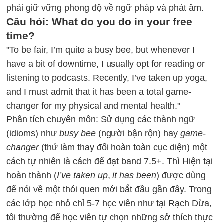
phải giữ vững phong độ về ngữ pháp và phát âm.
Câu hỏi: What do you do in your free
time?
"To be fair, I’m quite a busy bee, but whenever I
have a bit of downtime, I usually opt for reading or
listening to podcasts. Recently, I’ve taken up yoga,
and I must admit that it has been a total game-
changer for my physical and mental health."
Phân tích chuyên môn: Sử dụng các thành ngữ
(idioms) như
busy bee
(người bận rộn) hay
game-
changer
(thứ làm thay đổi hoàn toàn cục diện) một
cách tự nhiên là cách để đạt band 7.5+. Thì Hiện tại
hoàn thành (
I’ve taken up
,
it has been
) được dùng
để nói về một thói quen mới bắt đầu gần đây. Trong
các lớp học nhỏ chỉ 5-7 học viên như tại Rạch Dừa,
tôi thường để học viên tự chọn những sở thích thực