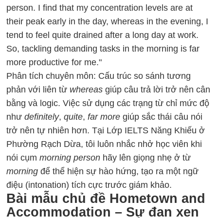
person. I find that my concentration levels are at
their peak early in the day, whereas in the evening, I
tend to feel quite drained after a long day at work.
So, tackling demanding tasks in the morning is far
more productive for me."
Phân tích chuyên môn: Cấu trúc so sánh tương
phản với liên từ
whereas
giúp câu trả lời trở nên cân
bằng và logic. Việc sử dụng các trạng từ chỉ mức độ
như
definitely
,
quite
,
far more
giúp sắc thái câu nói
trở nên tự nhiên hơn. Tại Lớp IELTS Năng Khiếu ở
Phường Rạch Dừa, tôi luôn nhắc nhở học viên khi
nói cụm
morning person
hãy lên giọng nhẹ ở từ
morning
để thể hiện sự hào hứng, tạo ra một ngữ
điệu (intonation) tích cực trước giám khảo.
Bài mẫu chủ đề Hometown and
Accommodation – Sự đan xen