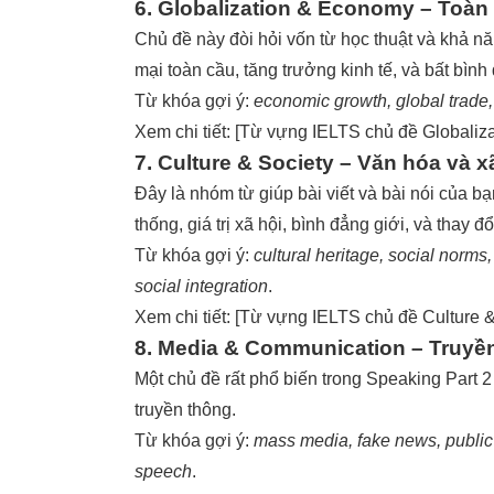
6. Globalization & Economy – Toàn 
Chủ đề này đòi hỏi vốn từ học thuật và khả n
mại toàn cầu, tăng trưởng kinh tế, và bất bình
Từ khóa gợi ý:
economic growth, global trade, 
Xem chi tiết: [
Từ vựng IELTS chủ đề Globaliza
7. Culture & Society – Văn hóa và x
Đây là nhóm từ giúp bài viết và bài nói của 
thống, giá trị xã hội, bình đẳng giới, và thay đổ
Từ khóa gợi ý:
cultural heritage, social norms
social integration
.
Xem chi tiết: [
Từ vựng IELTS chủ đề Culture &
8. Media & Communication – Truyền
Một chủ đề rất phổ biến trong Speaking Part 
truyền thông.
Từ khóa gợi ý:
mass media, fake news, public 
speech
.