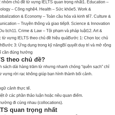
 nhóm chủ đề từ vựng IELTS quan trọng nhất
1. Education –
nology – Công nghệ
4. Health – Sức khỏe
5. Work &
lobalization & Economy – Toàn cầu hóa và kinh tế
7. Culture &
ication – Truyền thông và giao tiếp
9. Science & Innovation
Du lịch
11. Crime & Law – Tội phạm và pháp luật
12. Art &
 từ vựng IELTS theo chủ đề hiệu quả
Bước 1: Chọn lọc chủ
nh
Bước 3: Ứng dụng trong kỹ năng
Bí quyết duy trì và mở rộng
hỉ cần đúng hướng
TS theo chủ đề?
h sách dài hàng trăm từ nhưng nhanh chóng “quên sạch” chỉ
ừ vựng rời rạc không giúp bạn hình thành bối cảnh.
ngữ cảnh thực tế.
biệt ở các phần thảo luận hoặc nêu quan điểm.
thường đi cùng nhau (collocations).
TS quan trọng nhất