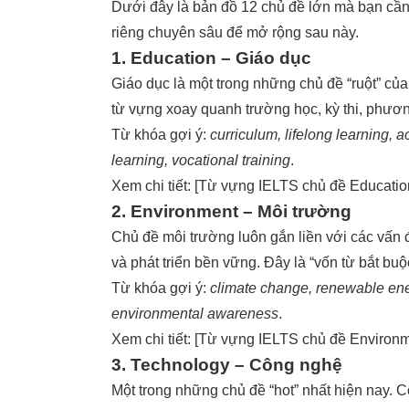
Dưới đây là bản đồ 12 chủ đề lớn mà bạn cần 
riêng chuyên sâu để mở rộng sau này.
1. Education – Giáo dục
Giáo dục là một trong những chủ đề “ruột” củ
từ vựng xoay quanh trường học, kỳ thi, phươn
Từ khóa gợi ý:
curriculum, lifelong learning, 
learning, vocational training
.
Xem chi tiết: [
Từ vựng IELTS chủ đề Educatio
2. Environment – Môi trường
Chủ đề môi trường luôn gắn liền với các vấn đ
và phát triển bền vững. Đây là “vốn từ bắt bu
Từ khóa gợi ý:
climate change, renewable ener
environmental awareness
.
Xem chi tiết: [
Từ vựng IELTS chủ đề Environm
3. Technology – Công nghệ
Một trong những chủ đề “hot” nhất hiện nay. C