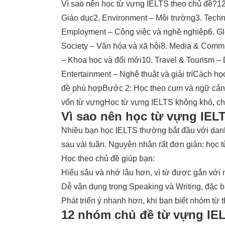
Vì sao nên học từ vựng IELTS theo chủ đề?
12
Giáo dục
2. Environment – Môi trường
3. Tech
Employment – Công việc và nghề nghiệp
6. G
Society – Văn hóa và xã hội
8. Media & Commun
– Khoa học và đổi mới
10. Travel & Tourism – 
Entertainment – Nghệ thuật và giải trí
Cách học
đề phù hợp
Bước 2: Học theo cụm và ngữ cả
vốn từ vựng
Học từ vựng IELTS không khó, c
Vì sao nên học từ vựng IEL
Nhiều bạn học
IELTS
thường bắt đầu với dan
sau vài tuần. Nguyên nhân rất đơn giản: học t
Học theo chủ đề giúp bạn:
Hiểu sâu và nhớ lâu hơn, vì từ được gắn với 
Dễ vận dụng trong
Speaking và Writing
, đặc 
Phát triển ý nhanh hơn, khi bạn biết nhóm từ 
12 nhóm chủ đề từ vựng IEL