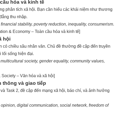
cầu hóa và kinh tế
ăng phân tích xã hội. Bạn cần hiểu các khái niệm như thương
 đẳng thu nhập.
financial stability, poverty reduction, inequality, consumerism
.
tion & Economy – Toàn cầu hóa và kinh tế
]
ã hội
bạn có chiều sâu nhân văn. Chủ đề thường đề cập đến truyền
i lối sống hiện đại.
, multicultural society, gender equality, community values,
 Society – Văn hóa và xã hội
]
 thông và giao tiếp
2 và Task 2, đề cập đến mạng xã hội, báo chí, và ảnh hưởng
opinion, digital communication, social network, freedom of