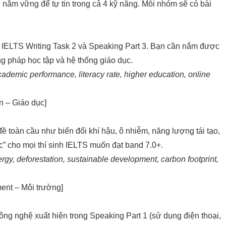
nắm vững để tự tin trong cả 4 kỹ năng. Mỗi nhóm sẽ có bài
a IELTS Writing Task 2 và Speaking Part 3. Bạn cần nắm được
g pháp học tập và hệ thống giáo dục.
academic performance, literacy rate, higher education, online
n – Giáo dục
]
ề toàn cầu như biến đổi khí hậu, ô nhiễm, năng lượng tái tạo,
ộc” cho mọi thí sinh IELTS muốn đạt band 7.0+.
gy, deforestation, sustainable development, carbon footprint,
ent – Môi trường
]
ông nghệ xuất hiện trong Speaking Part 1 (sử dụng điện thoại,