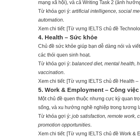
mạng xã hội), và cả Writing Task 2 (ảnh hưở
Từ khóa gợi ý:
artificial intelligence, social m
automation
.
Xem chi tiết: [
Từ vựng IELTS chủ đề Technol
4. Health – Sức khỏe
Chủ đề sức khỏe giúp bạn dễ dàng nói và viết 
các thói quen sinh hoạt.
Từ khóa gợi ý:
balanced diet, mental health, h
vaccination
.
Xem chi tiết: [
Từ vựng IELTS chủ đề Health –
5. Work & Employment – Công việc
Một chủ đề quen thuộc nhưng cực kỳ quan trọ
sống, và xu hướng nghề nghiệp trong tương la
Từ khóa gợi ý:
job satisfaction, remote work,
promotion opportunities
.
Xem chi tiết: [
Từ vựng IELTS chủ đề Work & 