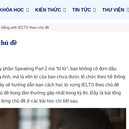
KHÓA HỌC
KIẾN THỨC
TIN TỨC
THƯ VIỆN
 tiếng anh IELTS theo chủ đề
chủ đề
y phần Speaking Part 2 mà “bí từ”, bạn không cô đơn đâu.
g Anh, mà là vốn từ của bạn chưa được tổ chức theo hệ thống
này sẽ hướng dẫn bạn cách học từ vựng IELTS theo chủ đề
ủ đề trọng tâm thường gặp nhất trong kỳ thi. Đây là bài tổng
ừng chủ đề ở các bài học chi tiết sau.