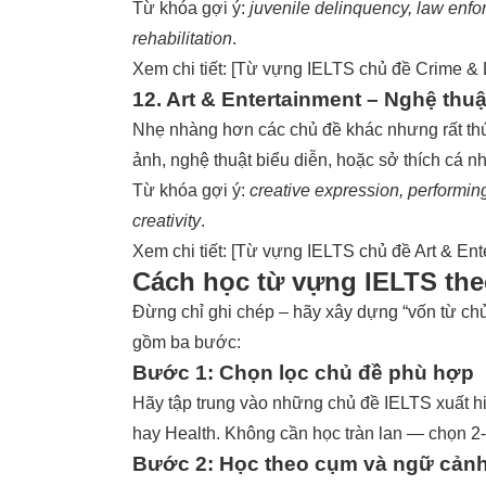
Từ khóa gợi ý:
juvenile delinquency, law enfor
rehabilitation
.
Xem chi tiết: [
Từ vựng IELTS chủ đề Crime & 
12. Art & Entertainment – Nghệ thuật 
Nhẹ nhàng hơn các chủ đề khác nhưng rất thú 
ảnh, nghệ thuật biểu diễn, hoặc sở thích cá n
Từ khóa gợi ý:
creative expression, performing
creativity
.
Xem chi tiết: [
Từ vựng IELTS chủ đề Art & Enter
Cách học từ vựng IELTS the
Đừng chỉ ghi chép – hãy xây dựng “vốn từ chủ
gồm ba bước:
Bước 1: Chọn lọc chủ đề phù hợp
Hãy tập trung vào những chủ đề IELTS xuất h
hay Health. Không cần học tràn lan — chọn 2-3
Bước 2: Học theo cụm và ngữ cản