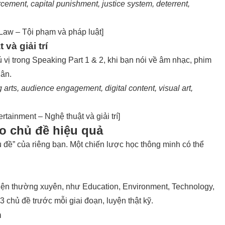
cement, capital punishment, justice system, deterrent,
Law – Tội phạm và pháp luật
]
và giải trí
vị trong Speaking Part 1 & 2, khi bạn nói về âm nhạc, phim
hân.
 arts, audience engagement, digital content, visual art,
tainment – Nghệ thuật và giải trí
]
o chủ đề hiệu quả
 đề” của riêng bạn. Một chiến lược học thông minh có thể
iện thường xuyên, như Education, Environment, Technology,
 chủ đề trước mỗi giai đoạn, luyện thật kỹ.
h