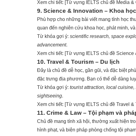
Xem chi tiết: [
Từ vựng IELTS chủ đề Media & 
9. Science & Innovation – Khoa học
Phù hợp cho những bài viết mang tính học thuậ
quan đến nghiên cứu khoa học, phát minh, v
Từ khóa gợi ý:
scientific research, space expl
advancement
.
Xem chi tiết: [
Từ vựng IELTS chủ đề Science &
10. Travel & Tourism – Du lịch
Đây là chủ đề dễ học, gần gũi, và đặc biệt ph
đặc trưng địa phương. Bạn có thể dễ dàng luyệ
Từ khóa gợi ý:
tourist attraction, local cuisine
sightseeing
.
Xem chi tiết: [
Từ vựng IELTS chủ đề Travel & 
11. Crime & Law – Tội phạm và pháp
Chủ đề mang tính xã hội, thường xuất hiện tron
hình phạt, và biện pháp phòng chống tội phạm