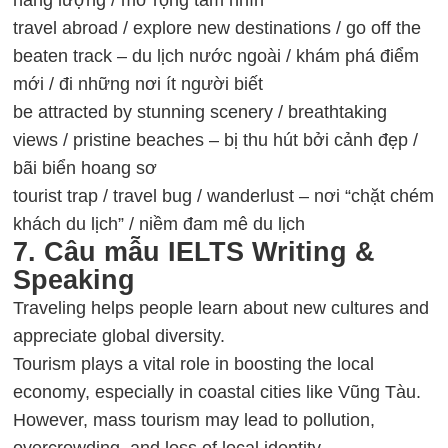
travel abroad / explore new destinations / go off the
beaten track – du lịch nước ngoài / khám phá điểm
mới / đi những nơi ít người biết
be attracted by stunning scenery / breathtaking
views / pristine beaches – bị thu hút bởi cảnh đẹp /
bãi biển hoang sơ
tourist trap / travel bug / wanderlust – nơi “chặt chém
khách du lịch” / niềm đam mê du lịch
7. Câu mẫu IELTS Writing &
Speaking
Traveling helps people learn about new cultures and
appreciate global diversity.
Tourism plays a vital role in boosting the local
economy, especially in coastal cities like Vũng Tàu.
However, mass tourism may lead to pollution,
overcrowding, and loss of local identity.