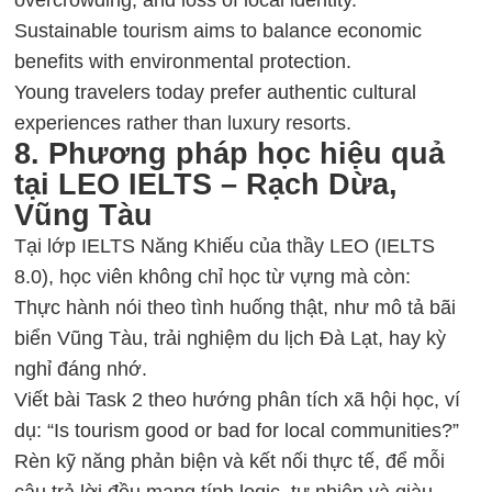
Sustainable tourism aims to balance economic
benefits with environmental protection.
Young travelers today prefer authentic cultural
experiences rather than luxury resorts.
8. Phương pháp học hiệu quả
tại LEO IELTS – Rạch Dừa,
Vũng Tàu
Tại lớp
IELTS Năng Khiếu
của thầy LEO (IELTS
8.0), học viên không chỉ học từ vựng mà còn:
Thực hành nói theo tình huống thật, như mô tả bãi
biển Vũng Tàu, trải nghiệm du lịch Đà Lạt, hay kỳ
nghỉ đáng nhớ.
Viết bài Task 2 theo hướng phân tích xã hội học, ví
dụ: “Is tourism good or bad for local communities?”
Rèn kỹ năng phản biện và kết nối thực tế, để mỗi
câu trả lời đều mang tính logic, tự nhiên và giàu