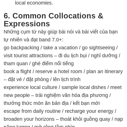
local economies.
6. Common Collocations &
Expressions
Những cụm từ này giúp bài nói và bài viết của bạn
tự nhiên và đạt
band 7.0+
:
go backpacking / take a vacation / go sightseeing /
visit tourist attractions – đi du lịch bụi / nghỉ dưỡng /
tham quan / ghé điểm nổi tiếng
book a flight / reserve a hotel room / plan an itinerary
– đặt vé / đặt phòng / lên lịch trình
experience local culture / sample local dishes / meet
new people – trải nghiệm văn hóa địa phương /
thưởng thức món ăn bản địa / kết bạn mới
escape from daily routine / recharge your energy /
broaden your horizons – thoát khỏi guồng quay / nạp
năng lượng / mở rộng tầm nhìn