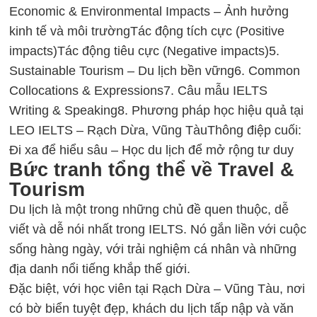
Economic & Environmental Impacts – Ảnh hưởng
kinh tế và môi trường
Tác động tích cực (Positive
impacts)
Tác động tiêu cực (Negative impacts)
5.
Sustainable Tourism – Du lịch bền vững
6. Common
Collocations & Expressions
7. Câu mẫu IELTS
Writing & Speaking
8. Phương pháp học hiệu quả tại
LEO IELTS – Rạch Dừa, Vũng Tàu
Thông điệp cuối:
Đi xa để hiểu sâu – Học du lịch để mở rộng tư duy
Bức tranh tổng thể về Travel &
Tourism
Du lịch là một trong những chủ đề quen thuộc, dễ
viết và dễ nói nhất trong
IELTS
. Nó gắn liền với cuộc
sống hàng ngày, với trải nghiệm cá nhân và những
địa danh nổi tiếng khắp thế giới.
Đặc biệt, với học viên tại Rạch Dừa – Vũng Tàu, nơi
có bờ biển tuyệt đẹp, khách du lịch tấp nập và văn