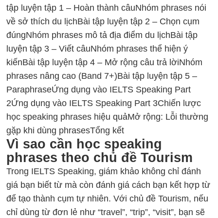
tập luyện tập 1 – Hoàn thành câu
Nhóm phrases nói
về sở thích du lịch
Bài tập luyện tập 2 – Chọn cụm
đúng
Nhóm phrases mô tả địa điểm du lịch
Bài tập
luyện tập 3 – Viết câu
Nhóm phrases thể hiện ý
kiến
Bài tập luyện tập 4 – Mở rộng câu trả lời
Nhóm
phrases nâng cao (Band 7+)
Bài tập luyện tập 5 –
Paraphrase
Ứng dụng vào IELTS Speaking Part
2
Ứng dụng vào IELTS Speaking Part 3
Chiến lược
học speaking phrases hiệu quả
Mở rộng: Lỗi thường
gặp khi dùng phrases
Tổng kết
Vì sao cần học speaking
phrases theo chủ đề Tourism
Trong IELTS Speaking, giám khảo không chỉ đánh
giá bạn biết từ mà còn đánh giá cách bạn kết hợp từ
để tạo thành cụm tự nhiên. Với chủ đề Tourism, nếu
chỉ dùng từ đơn lẻ như “travel”, “trip”, “visit”, bạn sẽ