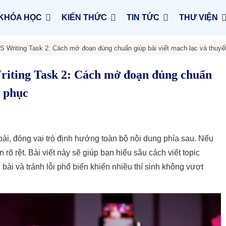
KHÓA HỌC
KIẾN THỨC
TIN TỨC
THƯ VIỆN
S Writing Task 2: Cách mở đoạn đúng chuẩn giúp bài viết mạch lạc và thuyế
riting Task 2: Cách mở đoạn đúng chuẩn
t phục
ài, đóng vai trò định hướng toàn bộ nội dung phía sau. Nếu
n rõ rệt. Bài viết này sẽ giúp bạn hiểu sâu cách viết topic
ài và tránh lỗi phổ biến khiến nhiều thí sinh không vượt