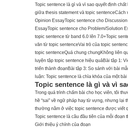
Topic sentence là gì và vì sao quyết định chất
giữa thesis statement và topic sentence
Cách v
Opinion Essay
Topic sentence cho Discussio
Essay
Topic sentence cho Problem/Solution E
topic sentence từ band 6.0 lên 7.0+
Topic sent
văn từ topic sentence
Vai trò của topic senten
topic sentence
Quá chung chung
Không liên qu
luyện tập topic sentence hiệu quả
Bài tập 1: V
triển thành đoạn
Bài tập 3: So sánh với bài mẫ
luận: Topic sentence là chìa khóa của một bài
Topic sentence là gì và vì s
Trong quá trình chấm bài cho học viên, tôi thườ
hề “sai” về ngữ pháp hay từ vựng, nhưng lại t
thường nằm ở việc topic sentence được viết
Topic sentence là câu đầu tiên của mỗi đoạn t
Giới thiệu ý chính của đoạn