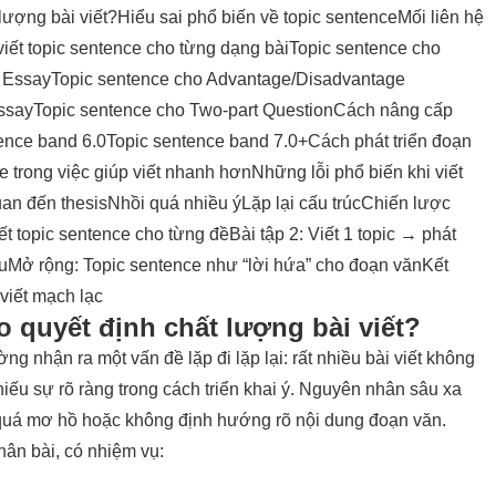
 lượng bài viết?
Hiểu sai phổ biến về topic sentence
Mối liên hệ
iết topic sentence cho từng dạng bài
Topic sentence cho
n Essay
Topic sentence cho Advantage/Disadvantage
ssay
Topic sentence cho Two-part Question
Cách nâng cấp
ence band 6.0
Topic sentence band 7.0+
Cách phát triển đoạn
ce trong việc giúp viết nhanh hơn
Những lỗi phổ biến khi viết
an đến thesis
Nhồi quá nhiều ý
Lặp lại cấu trúc
Chiến lược
iết topic sentence cho từng đề
Bài tập 2: Viết 1 topic → phát
u
Mở rộng: Topic sentence như “lời hứa” cho đoạn văn
Kết
 viết mạch lạc
ao quyết định chất lượng bài viết?
ng nhận ra một vấn đề lặp đi lặp lại: rất nhiều bài viết không
hiếu sự rõ ràng trong cách triển khai ý. Nguyên nhân sâu xa
 quá mơ hồ hoặc không định hướng rõ nội dung đoạn văn.
hân bài, có nhiệm vụ: