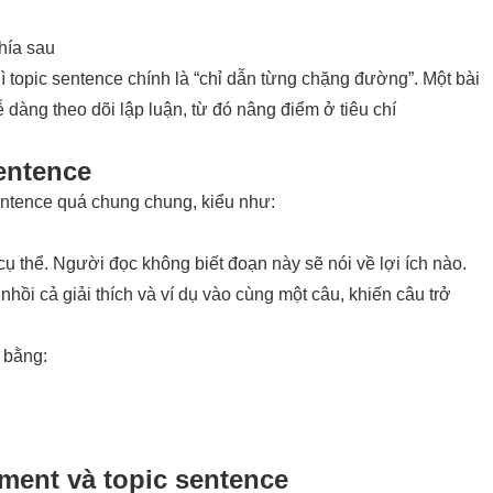
hía sau
thì topic sentence chính là “chỉ dẫn từng chặng đường”. Một bài
ễ dàng theo dõi lập luận, từ đó nâng điểm ở tiêu chí
sentence
 sentence quá chung chung, kiểu như:
ụ thể. Người đọc không biết đoạn này sẽ nói về lợi ích nào.
, nhồi cả giải thích và ví dụ vào cùng một câu, khiến câu trở
 bằng:
ement và topic sentence