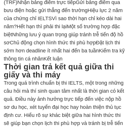
(TRF)
Nhận bảng điểm trực tiếp
Gửi bảng điểm qua
bưu điện hoặc gửi thẳng đến trường
Hiệu lực 2 năm
của chứng chỉ IELTS
Vì sao thời hạn chỉ kéo dài hai
năm?
Hết hạn thì phải thi lại
Một số trường hợp đặc
biệt
Những lưu ý quan trọng giúp tránh trễ tiến độ hồ
sơ
Chủ động chọn hình thức thi phù hợp
Đặt lịch thi
sớm hơn deadline ít nhất hai đến ba tuần
Kiểm tra kỹ
thông tin cá nhân
Kết luận
Thời gian trả kết quả giữa thi
giấy và thi máy
Trong quá trình chuẩn bị
thi IELTS
, một trong những
câu hỏi mà thí sinh quan tâm nhất là thời gian có kết
quả. Điều này ảnh hưởng trực tiếp đến việc nộp hồ
sơ du học, xét tuyển đại học hay hoàn thiện thủ tục
định cư. Hiểu rõ sự khác biệt giữa hai hình thức thi
sẽ giúp bạn chọn lịch thi phù hợp và tránh bị trễ tiến