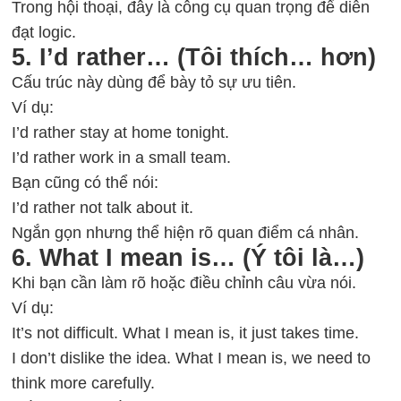
Trong hội thoại, đây là công cụ quan trọng để diễn
đạt logic.
5. I’d rather… (Tôi thích… hơn)
Cấu trúc này dùng để bày tỏ sự ưu tiên.
Ví dụ:
I’d rather stay at home tonight.
I’d rather work in a small team.
Bạn cũng có thể nói:
I’d rather not talk about it.
Ngắn gọn nhưng thể hiện rõ quan điểm cá nhân.
6. What I mean is… (Ý tôi là…)
Khi bạn cần làm rõ hoặc điều chỉnh câu vừa nói.
Ví dụ:
It’s not difficult. What I mean is, it just takes time.
I don’t dislike the idea. What I mean is, we need to
think more carefully.