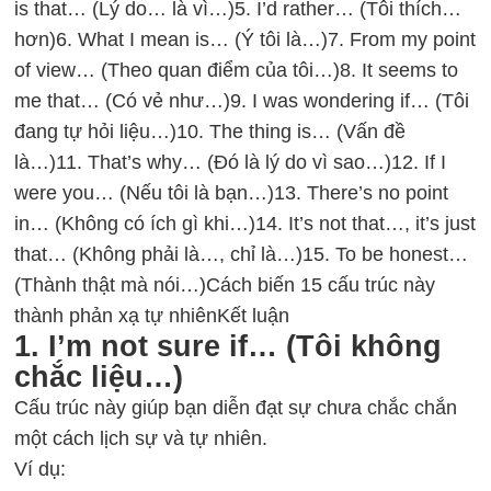
is that… (Lý do… là vì…)
5. I’d rather… (Tôi thích…
hơn)
6. What I mean is… (Ý tôi là…)
7. From my point
of view… (Theo quan điểm của tôi…)
8. It seems to
me that… (Có vẻ như…)
9. I was wondering if… (Tôi
đang tự hỏi liệu…)
10. The thing is… (Vấn đề
là…)
11. That’s why… (Đó là lý do vì sao…)
12. If I
were you… (Nếu tôi là bạn…)
13. There’s no point
in… (Không có ích gì khi…)
14. It’s not that…, it’s just
that… (Không phải là…, chỉ là…)
15. To be honest…
(Thành thật mà nói…)
Cách biến 15 cấu trúc này
thành phản xạ tự nhiên
Kết luận
1. I’m not sure if… (Tôi không
chắc liệu…)
Cấu trúc này giúp bạn diễn đạt sự chưa chắc chắn
một cách lịch sự và tự nhiên.
Ví dụ: