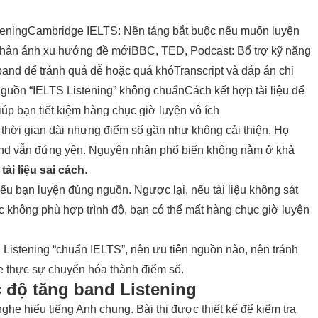
tening
Cambridge IELTS: Nền tảng bắt buộc nếu muốn luyện
: Phản ánh xu hướng đề mới
BBC, TED, Podcast: Bổ trợ kỹ năng
 band để tránh quá dễ hoặc quá khó
Transcript và đáp án chi
guồn “IELTS Listening” không chuẩn
Cách kết hợp tài liệu để
giúp bạn tiết kiệm hàng chục giờ luyện vô ích
 thời gian dài nhưng điểm số gần như không cải thiện. Họ
and vẫn đứng yên. Nguyên nhân phổ biến không nằm ở khả
ài liệu sai cách
.
ếu bạn luyện đúng nguồn. Ngược lại, nếu tài liệu không sát
ặc không phù hợp trình độ, bạn có thể mất hàng chục giờ luyện
iệu Listening “chuẩn IELTS”, nên ưu tiên nguồn nào, nên tránh
e thực sự chuyển hóa thành điểm số.
ốc độ tăng band Listening
ghe hiểu tiếng Anh chung. Bài thi được thiết kế để kiểm tra