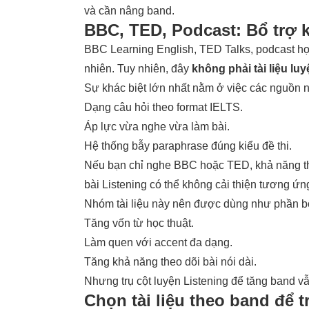
và cần nâng band.
BBC, TED, Podcast: Bổ trợ k
BBC Learning English, TED Talks, podcast học
nhiên. Tuy nhiên, đây
không phải tài liệu lu
Sự khác biệt lớn nhất nằm ở việc các nguồn 
Dạng câu hỏi theo format IELTS.
Áp lực vừa nghe vừa làm bài.
Hệ thống bẫy paraphrase đúng kiểu đề thi.
Nếu bạn chỉ nghe BBC hoặc TED, khả năng the
bài Listening có thể không cải thiện tương ứn
Nhóm tài liệu này nên được dùng như phần bổ
Tăng vốn từ học thuật.
Làm quen với accent đa dạng.
Tăng khả năng theo dõi bài nói dài.
Nhưng trụ cột luyện Listening để tăng band v
Chọn tài liệu theo band để 