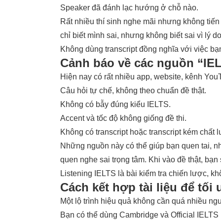
Speaker đã đánh lạc hướng ở chỗ nào.
Rất nhiều thí sinh nghe mãi nhưng không tiến b
chỉ biết mình sai, nhưng không biết sai vì lý do
Không dùng transcript đồng nghĩa với việc b
Cảnh báo về các nguồn “IE
Hiện nay có rất nhiều app, website, kênh Yo
Câu hỏi tự chế, không theo chuẩn đề thật.
Không có bẫy đúng kiểu IELTS.
Accent và tốc độ không giống đề thi.
Không có transcript hoặc transcript kém chất 
Những nguồn này có thể giúp bạn quen tai, nh
quen nghe sai trọng tâm. Khi vào đề thật, bạn 
Listening IELTS là bài kiểm tra chiến lược, k
Cách kết hợp tài liệu để tối
Một lộ trình hiệu quả không cần quá nhiều ng
Bạn có thể dùng Cambridge và Official IELTS 