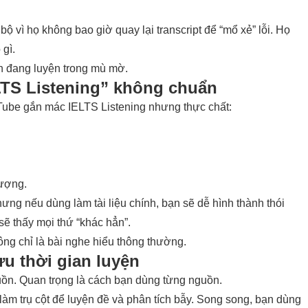
ộ vì họ không bao giờ quay lại transcript để “mổ xẻ” lỗi. Họ
 gì.
ạn đang luyện trong mù mờ.
LTS Listening” không chuẩn
uTube gắn mác IELTS Listening nhưng thực chất:
lượng.
ưng nếu dùng làm tài liệu chính, bạn sẽ dễ hình thành thói
sẽ thấy mọi thứ “khác hẳn”.
hông chỉ là bài nghe hiểu thông thường.
 ưu thời gian luyện
uồn. Quan trọng là cách bạn dùng từng nguồn.
làm trụ cột để luyện đề và phân tích bẫy. Song song, bạn dùng