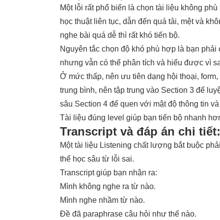
Một lỗi rất phổ biến là chọn tài liệu không p
học thuật liên tục, dẫn đến quá tải, mệt và kh
nghe bài quá dễ thì rất khó tiến bộ.
Nguyên tắc chọn độ khó phù hợp là bạn phải c
nhưng vẫn có thể phân tích và hiểu được vì s
Ở mức thấp, nên ưu tiên dạng hội thoại, form, 
trung bình, nên tập trung vào Section 3 để lu
sâu Section 4 để quen với mật độ thông tin và
Tài liệu đúng level giúp bạn tiến bộ nhanh hơ
Transcript và đáp án chi tiế
Một tài liệu Listening chất lượng bắt buộc phả
thể học sâu từ lỗi sai.
Transcript giúp bạn nhận ra:
Mình không nghe ra từ nào.
Mình nghe nhầm từ nào.
Đề đã paraphrase câu hỏi như thế nào.