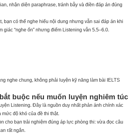
 gian, nhận diện paraphrase, tránh bẫy và điền đáp án đúng
t, bạn có thể nghe hiểu nội dung nhưng vẫn sai đáp án khi
ảm giác “nghe ổn” nhưng điểm Listening vẫn
5.5–6.0
.
năng nghe chung, không phải luyện kỹ năng làm bài IELTS
 bắt buộc nếu muốn luyện nghiêm túc
uyện Listening. Đây là nguồn duy nhất phản ánh chính xác
à mức độ khó của đề thi thật.
n cho bạn trải nghiệm đúng áp lực phòng thi: vừa đọc câu
ian rất ngắn.