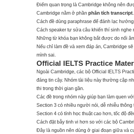
Điểm quan trọng là Cambridge không nên được
Cambridge nằm ở phần
phân tích transcript
Cách đề dùng paraphrase để đánh lạc hướng
Cách speaker tự sửa câu khiến thí sinh nghe
Những từ khóa bạn không bắt được do nối âm,
Nếu chỉ làm đề và xem đáp án, Cambridge sẽ c
mình sai.
Official IELTS Practice Mat
Ngoài Cambridge, các bộ Official IELTS Pract
đáng tin cậy. Nhóm tài liệu này thường cập n
thi trong thời gian gần.
Các đề trong nhóm này giúp bạn làm quen với
Section 3 có nhiều người nói, dễ nhiễu thông t
Section 4 có tính học thuật cao hơn, tốc độ đề
Cách đặt bẫy tinh vi hơn so với các bộ Cambr
Đây là nguồn nên dùng ở giai đoạn giữa và cuố