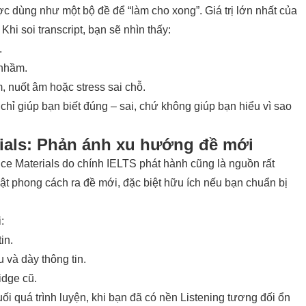
 dùng như một bộ đề để “làm cho xong”. Giá trị lớn nhất của
. Khi soi transcript, bạn sẽ nhìn thấy:
.
 nhầm.
 nuốt âm hoặc stress sai chỗ.
hỉ giúp bạn biết đúng – sai, chứ không giúp bạn hiểu vì sao
erials: Phản ánh xu hướng đề mới
ice Materials do chính IELTS phát hành cũng là nguồn rất
hật phong cách ra đề mới, đặc biệt hữu ích nếu bạn chuẩn bị
:
in.
u và dày thông tin.
idge cũ.
i quá trình luyện, khi bạn đã có nền Listening tương đối ổn