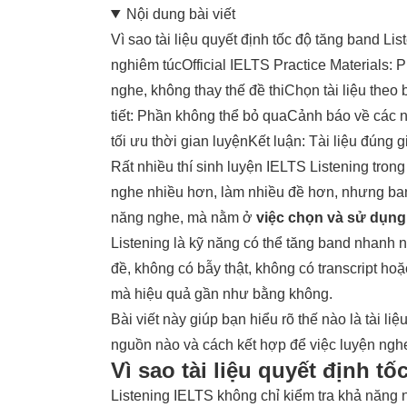
Nội dung bài viết
Vì sao tài liệu quyết định tốc độ tăng band Lis
nghiêm túc
Official IELTS Practice Materials
nghe, không thay thế đề thi
Chọn tài liệu theo
tiết: Phần không thể bỏ qua
Cảnh báo về các n
tối ưu thời gian luyện
Kết luận: Tài liệu đúng 
Rất nhiều thí sinh luyện
IELTS Listening
trong
nghe nhiều hơn, làm nhiều đề hơn, nhưng b
năng nghe, mà nằm ở
việc chọn và sử dụng t
Listening là kỹ năng có thể tăng band nhanh n
đề, không có bẫy thật, không có transcript ho
mà hiệu quả gần như bằng không.
Bài viết này giúp bạn hiểu rõ thế nào là tài l
nguồn nào và cách kết hợp để việc luyện ngh
Vì sao tài liệu quyết định t
Listening IELTS không chỉ kiểm tra khả năng n