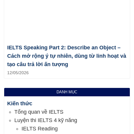
IELTS Speaking Part 2: Describe an Object –
Cách mở rộng ý tự nhiên, dùng từ linh hoạt và
tạo câu trả lời ấn tượng
12/05/2026
DANH MỤC
Kiến thức
Tổng quan về IELTS
Luyện thi IELTS 4 kỹ năng
IELTS Reading