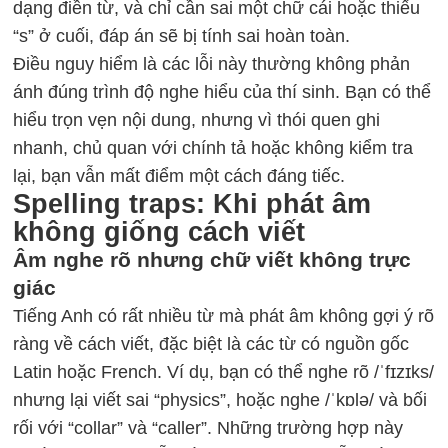
dạng điền từ, và chỉ cần sai một chữ cái hoặc thiếu
“s” ở cuối, đáp án sẽ bị tính sai hoàn toàn.
Điều nguy hiểm là các lỗi này thường không phản
ánh đúng trình độ nghe hiểu của thí sinh. Bạn có thể
hiểu trọn vẹn nội dung, nhưng vì thói quen ghi
nhanh, chủ quan với chính tả hoặc không kiểm tra
lại, bạn vẫn mất điểm một cách đáng tiếc.
Spelling traps: Khi phát âm
không giống cách viết
Âm nghe rõ nhưng chữ viết không trực
giác
Tiếng Anh có rất nhiều từ mà phát âm không gợi ý rõ
ràng về cách viết, đặc biệt là các từ có nguồn gốc
Latin hoặc French. Ví dụ, bạn có thể nghe rõ /ˈfɪzɪks/
nhưng lại viết sai “physics”, hoặc nghe /ˈkɒlə/ và bối
rối với “collar” và “caller”. Những trường hợp này