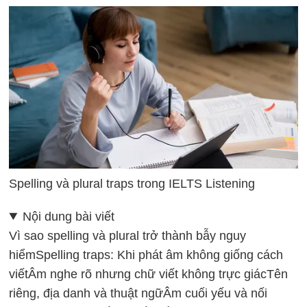
Spelling và plural traps trong IELTS Listening
Nội dung bài viết
Vì sao spelling và plural trở thành bẫy nguy
hiểm
Spelling traps: Khi phát âm không giống cách
viết
Âm nghe rõ nhưng chữ viết không trực giác
Tên
riêng, địa danh và thuật ngữ
Âm cuối yếu và nối