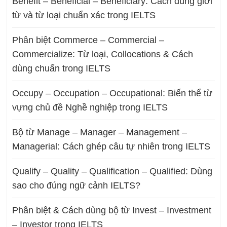
Benefit – Beneficial – Beneficiary: Cách dùng giới
từ và từ loại chuẩn xác trong IELTS
Phân biệt Commerce – Commercial –
Commercialize: Từ loại, Collocations & Cách
dùng chuẩn trong IELTS
Occupy – Occupation – Occupational: Biến thể từ
vựng chủ đề Nghề nghiệp trong IELTS
Bộ từ Manage – Manager – Management –
Managerial: Cách ghép câu tự nhiên trong IELTS
Qualify – Quality – Qualification – Qualified: Dùng
sao cho đúng ngữ cảnh IELTS?
Phân biệt & Cách dùng bộ từ Invest – Investment
– Investor trong IELTS