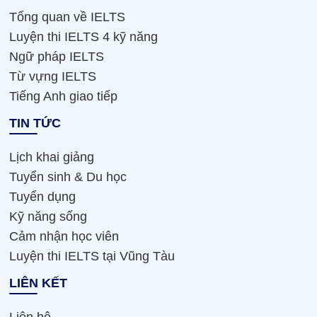
Tổng quan về IELTS
Luyện thi IELTS 4 kỹ năng
Ngữ pháp IELTS
Từ vựng IELTS
Tiếng Anh giao tiếp
TIN TỨC
Lịch khai giảng
Tuyển sinh & Du học
Tuyển dụng
Kỹ năng sống
Cảm nhận học viên
Luyện thi IELTS tại Vũng Tàu
LIÊN KẾT
Liên hệ