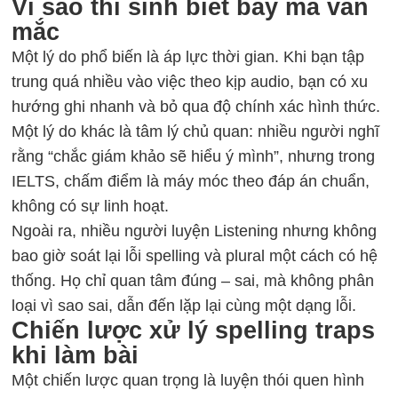
Vì sao thí sinh biết bẫy mà vẫn
mắc
Một lý do phổ biến là áp lực thời gian. Khi bạn tập
trung quá nhiều vào việc theo kịp audio, bạn có xu
hướng ghi nhanh và bỏ qua độ chính xác hình thức.
Một lý do khác là tâm lý chủ quan: nhiều người nghĩ
rằng “chắc giám khảo sẽ hiểu ý mình”, nhưng trong
IELTS, chấm điểm là máy móc theo đáp án chuẩn,
không có sự linh hoạt.
Ngoài ra, nhiều người luyện Listening nhưng không
bao giờ soát lại lỗi spelling và plural một cách có hệ
thống. Họ chỉ quan tâm đúng – sai, mà không phân
loại vì sao sai, dẫn đến lặp lại cùng một dạng lỗi.
Chiến lược xử lý spelling traps
khi làm bài
Một chiến lược quan trọng là luyện thói quen hình