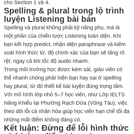
cho Section 1 và 4.
Spelling & plural trong lộ trình
luyện Listening bài bản
Spelling và plural không phải kỹ năng phụ, mà là
một phần của chiến lược Listening toàn diện. Khi
bạn kết hợp predict, nhận diện paraphrase và kiểm
soát hình thức từ, độ chính xác của bạn sẽ tăng rõ
rệt, ngay cả khi tốc độ audio nhanh.
Trong môi trường học được kèm sát, giáo viên có
thể nhanh chóng phát hiện bạn hay sai ở spelling
hay plural, từ đó thiết kế bài luyện đúng trọng tâm.
Với mô hình lớp nhỏ 5–7 học viên, như Lớp
IELTS
Năng Khiếu
tại Phường Rạch Dừa (Vũng Tàu), việc
theo dõi lỗi cá nhân hóa giúp học viên hạn chế tối đa
những mất điểm không đáng có.
Kết luận: Đừng để lỗi hình thức