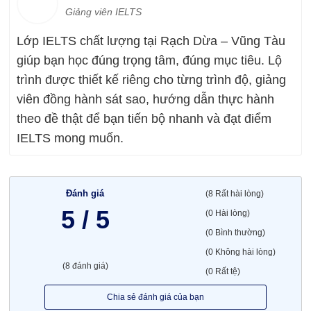
Giảng viên IELTS
Lớp IELTS chất lượng tại Rạch Dừa – Vũng Tàu
giúp bạn học đúng trọng tâm, đúng mục tiêu. Lộ
trình được thiết kế riêng cho từng trình độ, giảng
viên đồng hành sát sao, hướng dẫn thực hành
theo đề thật để bạn tiến bộ nhanh và đạt điểm
IELTS mong muốn.
Đánh giá
(8 Rất hài lòng)
5 / 5
(0 Hài lòng)
(0 Bình thường)
(0 Không hài lòng)
(8 đánh giá)
(0 Rất tệ)
Chia sẻ đánh giá của bạn