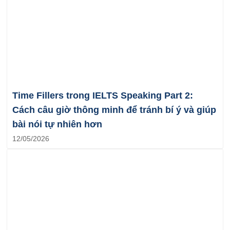
Time Fillers trong IELTS Speaking Part 2:
Cách câu giờ thông minh để tránh bí ý và giúp
bài nói tự nhiên hơn
12/05/2026