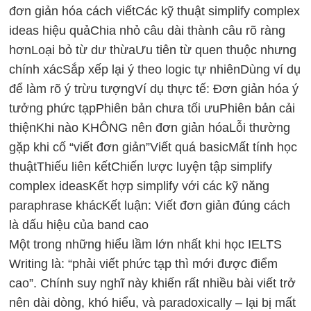
đơn giản hóa cách viết
Các kỹ thuật simplify complex
ideas hiệu quả
Chia nhỏ câu dài thành câu rõ ràng
hơn
Loại bỏ từ dư thừa
Ưu tiên từ quen thuộc nhưng
chính xác
Sắp xếp lại ý theo logic tự nhiên
Dùng ví dụ
để làm rõ ý trừu tượng
Ví dụ thực tế: Đơn giản hóa ý
tưởng phức tạp
Phiên bản chưa tối ưu
Phiên bản cải
thiện
Khi nào KHÔNG nên đơn giản hóa
Lỗi thường
gặp khi cố “viết đơn giản”
Viết quá basic
Mất tính học
thuật
Thiếu liên kết
Chiến lược luyện tập simplify
complex ideas
Kết hợp simplify với các kỹ năng
paraphrase khác
Kết luận: Viết đơn giản đúng cách
là dấu hiệu của band cao
Một trong những hiểu lầm lớn nhất khi học IELTS
Writing là: “phải viết phức tạp thì mới được điểm
cao”. Chính suy nghĩ này khiến rất nhiều bài viết trở
nên dài dòng, khó hiểu, và paradoxically – lại bị mất