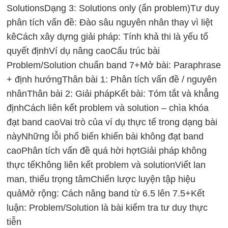
Solutions
Dạng 3: Solutions only (ẩn problem)
Tư duy
phân tích vấn đề: Đào sâu nguyên nhân thay vì liệt
kê
Cách xây dựng giải pháp: Tính khả thi là yếu tố
quyết định
Ví dụ nâng cao
Cấu trúc bài
Problem/Solution chuẩn band 7+
Mở bài: Paraphrase
+ định hướng
Thân bài 1: Phân tích vấn đề / nguyên
nhân
Thân bài 2: Giải pháp
Kết bài: Tóm tắt và khẳng
định
Cách liên kết problem và solution – chìa khóa
đạt band cao
Vai trò của ví dụ thực tế trong dạng bài
này
Những lỗi phổ biến khiến bài không đạt band
cao
Phân tích vấn đề quá hời hợt
Giải pháp không
thực tế
Không liên kết problem và solution
Viết lan
man, thiếu trọng tâm
Chiến lược luyện tập hiệu
quả
Mở rộng: Cách nâng band từ 6.5 lên 7.5+
Kết
luận: Problem/Solution là bài kiểm tra tư duy thực
tiễn