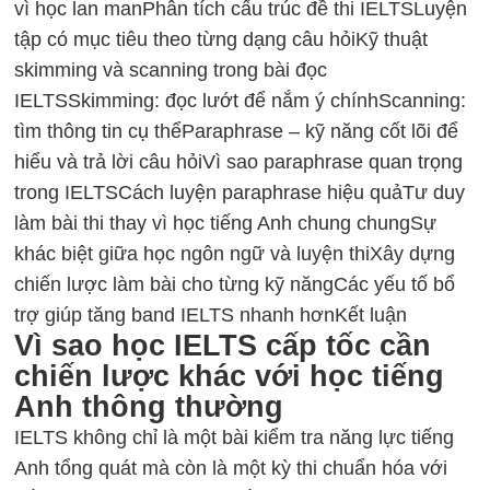
vì học lan man
Phân tích cấu trúc đề thi IELTS
Luyện
tập có mục tiêu theo từng dạng câu hỏi
Kỹ thuật
skimming và scanning trong bài đọc
IELTS
Skimming: đọc lướt để nắm ý chính
Scanning:
tìm thông tin cụ thể
Paraphrase – kỹ năng cốt lõi để
hiểu và trả lời câu hỏi
Vì sao paraphrase quan trọng
trong IELTS
Cách luyện paraphrase hiệu quả
Tư duy
làm bài thi thay vì học tiếng Anh chung chung
Sự
khác biệt giữa học ngôn ngữ và luyện thi
Xây dựng
chiến lược làm bài cho từng kỹ năng
Các yếu tố bổ
trợ giúp tăng band IELTS nhanh hơn
Kết luận
Vì sao học IELTS cấp tốc cần
chiến lược khác với học tiếng
Anh thông thường
IELTS không chỉ là một bài kiểm tra năng lực tiếng
Anh tổng quát mà còn là một kỳ thi chuẩn hóa với