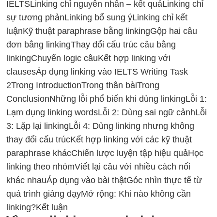
IELTS
Linking chỉ nguyên nhân – kết quả
Linking chỉ
sự tương phản
Linking bổ sung ý
Linking chỉ kết
luận
Kỹ thuật paraphrase bằng linking
Gộp hai câu
đơn bằng linking
Thay đổi cấu trúc câu bằng
linking
Chuyển logic câu
Kết hợp linking với
clauses
Áp dụng linking vào IELTS Writing Task
2
Trong Introduction
Trong thân bài
Trong
Conclusion
Những lỗi phổ biến khi dùng linking
Lỗi 1:
Lạm dụng linking words
Lỗi 2: Dùng sai ngữ cảnh
Lỗi
3: Lặp lại linking
Lỗi 4: Dùng linking nhưng không
thay đổi cấu trúc
Kết hợp linking với các kỹ thuật
paraphrase khác
Chiến lược luyện tập hiệu quả
Học
linking theo nhóm
Viết lại câu với nhiều cách nối
khác nhau
Áp dụng vào bài thật
Góc nhìn thực tế từ
quá trình giảng dạy
Mở rộng: Khi nào không cần
linking?
Kết luận