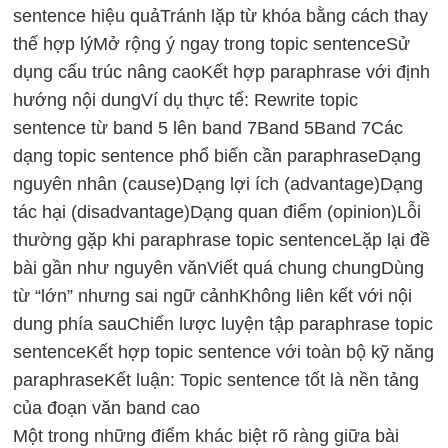
sentence hiệu quả
Tránh lặp từ khóa bằng cách thay
thế hợp lý
Mở rộng ý ngay trong topic sentence
Sử
dụng cấu trúc nâng cao
Kết hợp paraphrase với định
hướng nội dung
Ví dụ thực tế: Rewrite topic
sentence từ band 5 lên band 7
Band 5
Band 7
Các
dạng topic sentence phổ biến cần paraphrase
Dạng
nguyên nhân (cause)
Dạng lợi ích (advantage)
Dạng
tác hại (disadvantage)
Dạng quan điểm (opinion)
Lỗi
thường gặp khi paraphrase topic sentence
Lặp lại đề
bài gần như nguyên văn
Viết quá chung chung
Dùng
từ “lớn” nhưng sai ngữ cảnh
Không liên kết với nội
dung phía sau
Chiến lược luyện tập paraphrase topic
sentence
Kết hợp topic sentence với toàn bộ kỹ năng
paraphrase
Kết luận: Topic sentence tốt là nền tảng
của đoạn văn band cao
Một trong những điểm khác biệt rõ ràng giữa bài