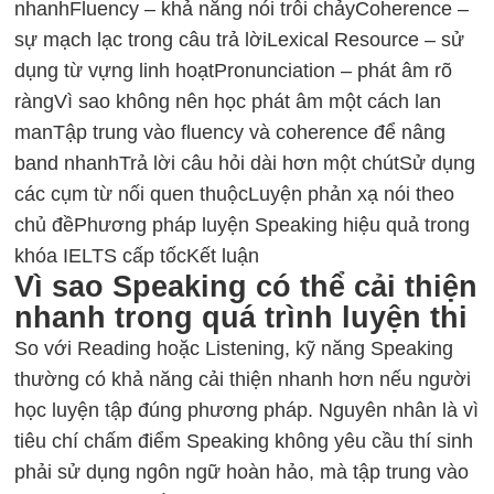
nhanh
Fluency – khả năng nói trôi chảy
Coherence –
sự mạch lạc trong câu trả lời
Lexical Resource – sử
dụng từ vựng linh hoạt
Pronunciation – phát âm rõ
ràng
Vì sao không nên học phát âm một cách lan
man
Tập trung vào fluency và coherence để nâng
band nhanh
Trả lời câu hỏi dài hơn một chút
Sử dụng
các cụm từ nối quen thuộc
Luyện phản xạ nói theo
chủ đề
Phương pháp luyện Speaking hiệu quả trong
khóa IELTS cấp tốc
Kết luận
Vì sao Speaking có thể cải thiện
nhanh trong quá trình luyện thi
So với Reading hoặc Listening, kỹ năng Speaking
thường có khả năng cải thiện nhanh hơn nếu người
học luyện tập đúng phương pháp. Nguyên nhân là vì
tiêu chí chấm điểm Speaking không yêu cầu thí sinh
phải sử dụng ngôn ngữ hoàn hảo, mà tập trung vào