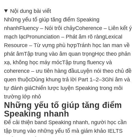
Nội dung bài viết
Những yếu tố giúp tăng điểm Speaking
nhanh
Fluency – Nói trôi chảy
Coherence – Liên kết ý
mạch lạc
Pronunciation – Phát âm rõ ràng
Lexical
Resource – Từ vựng phù hợp
Tránh học lan man về
phát âm
Tập trung vào âm quan trọng
Học theo phản
xạ, không học máy móc
Tập trung fluency và
coherence – ưu tiên hàng đầu
Luyện nói theo chủ đề
quen thuộc
Dùng khung trả lời Part 1–2–3
Ghi âm và
tự đánh giá
Chiến lược luyện Speaking trong môi
trường lớp nhỏ
Những yếu tố giúp tăng điểm
Speaking nhanh
Để
cải thiện band Speaking
nhanh, người học cần
tập trung vào những yếu tố mà giám khảo IELTS