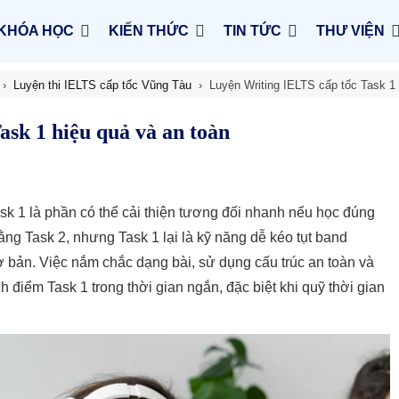
KHÓA HỌC
KIẾN THỨC
TIN TỨC
THƯ VIỆN
Luyện thi IELTS cấp tốc Vũng Tàu
Luyện Writing IELTS cấp tốc Task 1 
sk 1 hiệu quả và an toàn
ask 1 là phần có thể cải thiện tương đối nhanh nếu học đúng
g Task 2, nhưng Task 1 lại là kỹ năng dễ kéo tụt band
ơ bản. Việc nắm chắc dạng bài, sử dụng cấu trúc an toàn và
 điểm Task 1 trong thời gian ngắn, đặc biệt khi quỹ thời gian