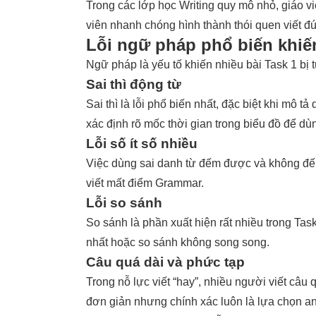
Trong các lớp học Writing quy mô nhỏ, giáo v
viên nhanh chóng hình thành thói quen viết đú
Lỗi ngữ pháp phổ biến khiế
Ngữ pháp là yếu tố khiến nhiều bài Task 1 bị 
Sai thì động từ
Sai thì là lỗi phổ biến nhất, đặc biệt khi mô 
xác định rõ mốc thời gian trong biểu đồ để dù
Lỗi số ít số nhiều
Việc dùng sai danh từ đếm được và không đếm
viết mất điểm Grammar.
Lỗi so sánh
So sánh là phần xuất hiện rất nhiều trong Tas
nhất hoặc so sánh không song song.
Câu quá dài và phức tạp
Trong nỗ lực viết “hay”, nhiều người viết câu
đơn giản nhưng chính xác luôn là lựa chọn an