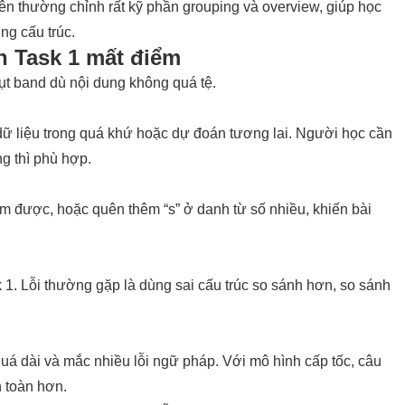
iên thường chỉnh rất kỹ phần grouping và overview, giúp học
ng cấu trúc.
n Task 1 mất điểm
tụt band dù nội dung không quá tệ.
tả dữ liệu trong quá khứ hoặc dự đoán tương lai. Người học cần
ng thì phù hợp.
 được, hoặc quên thêm “s” ở danh từ số nhiều, khiến bài
k 1. Lỗi thường gặp là dùng sai cấu trúc so sánh hơn, so sánh
 quá dài và mắc nhiều lỗi ngữ pháp. Với mô hình cấp tốc, câu
 toàn hơn.