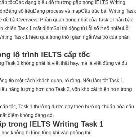
 cấp tốc
Các dạng biểu đồ thường gặp trong IELTS Writing
ròn
Bảng số liệu
Dạng process và map
Cấu trúc bài Writing Task
e đề bài
Overview: Phần quan trọng nhất của Task 1
Thân bài:
n khiến Task 1 mất điểm
Sai thì động từ
Lỗi số ít số nhiều
Lỗi
iting Task 1 hiệu quả trong thời gian ngắn
Vai trò của phản
ong lộ trình IELTS cấp tốc
ng Task 1
không phải là viết thật hay, mà là viết đúng và đủ
ng tin một cách khách quan, rõ ràng. Nếu làm tốt Task 1,
hiều năng lượng hơn cho Task 2, vốn khó cải thiện hơn trong
cấp tốc
, Task 1 thường được dạy theo hướng chuẩn hóa cấu
 mất điểm không đáng có.
p trong IELTS Writing Task 1
học không bị lúng túng khi vào phòng thi.