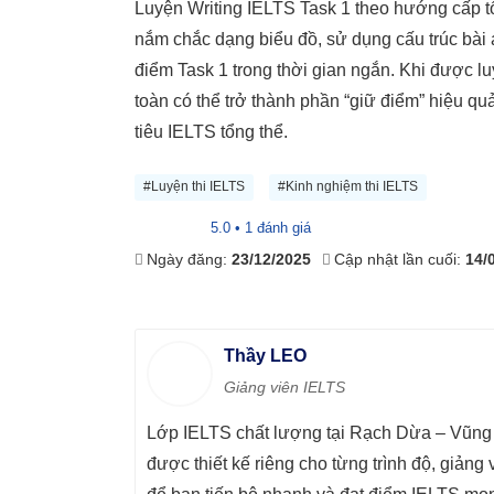
Luyện Writing IELTS Task 1 theo hướng cấp t
nắm chắc dạng biểu đồ, sử dụng cấu trúc bài 
điểm Task 1 trong thời gian ngắn. Khi được lu
toàn có thể trở thành phần “giữ điểm” hiệu qu
tiêu IELTS
tổng thể.
#Luyện thi IELTS
#Kinh nghiệm thi IELTS
5.0 • 1 đánh giá
Ngày đăng:
23/12/2025
Cập nhật lần cuối:
14/
Thầy LEO
Giảng viên IELTS
Lớp IELTS chất lượng tại Rạch Dừa – Vũng T
được thiết kế riêng cho từng trình độ, giản