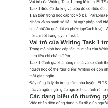
Vai trò của Writing Task 1 trong lộ trình IELTS
Task 1
Biểu đồ đường và biểu đồ cột
Biểu đồ t
1 an toàn trong học cấp tốc
Mở bài: Paraphras
Nhóm và so sánh số liệu
Lỗi ngữ pháp phổ biế
so sánh
Câu quá dài và phức tạp
Cách luyện Wr
hồi chi tiết trong luyện Task 1
Vai trò của Writing Task 1 tr
Trong mô hình học cấp tốc, mục tiêu của
Writi
theo tiêu chí chấm điểm.
Task 1 đánh giá khả năng mô tả và so sánh thô
người học có thể “giữ điểm” Writing để dồn n
thời gian ngắn.
Đây cũng là lý do trong các khóa
luyện IELTS 
trúc và ngôn ngữ, giúp người học tránh rủi ro
Các dạng biểu đồ thường gặ
Việc nhận diện đúng dạng biểu đồ giúp người 