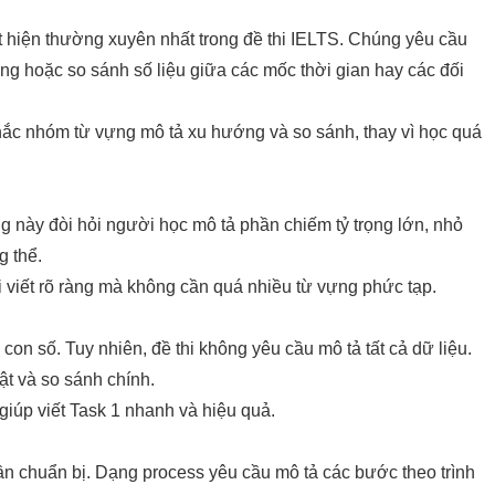
t hiện thường xuyên nhất trong
đề thi IELTS
. Chúng yêu cầu
g hoặc so sánh số liệu giữa các mốc thời gian hay các đối
hắc nhóm từ vựng mô tả xu hướng và so sánh, thay vì học quá
ng này đòi hỏi người học mô tả phần chiếm tỷ trọng lớn, nhỏ
g thể.
i viết rõ ràng mà không cần quá nhiều từ vựng phức tạp.
con số. Tuy nhiên, đề thi không yêu cầu mô tả tất cả dữ liệu.
t và so sánh chính.
 giúp viết Task 1 nhanh và hiệu quả.
ần chuẩn bị. Dạng process yêu cầu mô tả các bước theo trình