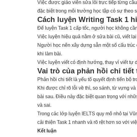
Việc được giáo viên sửa lỗi trực tiếp từng câu
đặc biệt trong môi trường học tập có sự theo 
Cách luyện Writing Task 1 h
Để luyện Task 1 cấp tốc, người học không cần
Việc luyện hiệu quả nằm ở sửa bài cũ, viết lại
Người học nên xây dựng sẵn một số cấu trúc c
khi làm bài.
Việc luyện viết có định hướng, thay vì viết tự 
Vai trò của phản hồi chi tiết
Phản hồi chi tiết là yếu tố quyết định tiến bộ t
Khi được chỉ rõ lỗi về thì, so sánh, từ vựng và
bài sau. Điều này đặc biệt quan trọng với nhữ
và sai.
Trong các
lớp luyện IELTS
quy mô nhỏ tại Vũn
cải thiện Task 1 nhanh và rõ rệt hơn so với vi
Kết luận