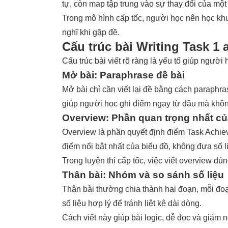
tự, còn map tập trung vào sự thay đổi của một 
Trong mô hình cấp tốc, người học nên học khu
nghĩ khi gặp đề.
Cấu trúc bài Writing Task 1 
Cấu trúc bài viết rõ ràng là yếu tố giúp người h
Mở bài: Paraphrase đề bài
Mở bài chỉ cần viết lại đề bằng cách paraphr
giúp người học ghi điểm ngay từ đầu mà khôn
Overview: Phần quan trọng nhất củ
Overview là phần quyết định điểm
Task Achie
điểm nổi bật nhất của biểu đồ, không đưa số li
Trong luyện thi cấp tốc, việc viết overview đ
Thân bài: Nhóm và so sánh số liệu
Thân bài thường chia thành hai đoạn, mỗi đo
số liệu hợp lý để tránh liệt kê dài dòng.
Cách viết này giúp bài logic, dễ đọc và giảm 