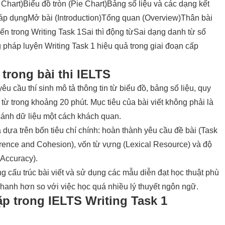
 Chart)
Biểu đồ tròn (Pie Chart)
Bảng số liệu và các dạng kết
 áp dụng
Mở bài (Introduction)
Tổng quan (Overview)
Thân bài
n trong Writing Task 1
Sai thì động từ
Sai dạng danh từ số
pháp luyện Writing Task 1 hiệu quả trong giai đoạn cấp
trong bài thi IELTS
êu cầu thí sinh mô tả thông tin từ biểu đồ, bảng số liệu, quy
0 từ trong khoảng 20 phút. Mục tiêu của bài viết không phải là
sánh dữ liệu một cách khách quan.
dựa trên bốn tiêu chí chính: hoàn thành yêu cầu đề bài (Task
erence and Cohesion), vốn từ vựng (Lexical Resource) và độ
Accuracy).
ng cấu trúc bài viết và sử dụng các mẫu diễn đạt học thuật phù
nhanh hơn so với việc học quá nhiều lý thuyết ngôn ngữ.
p trong IELTS Writing Task 1