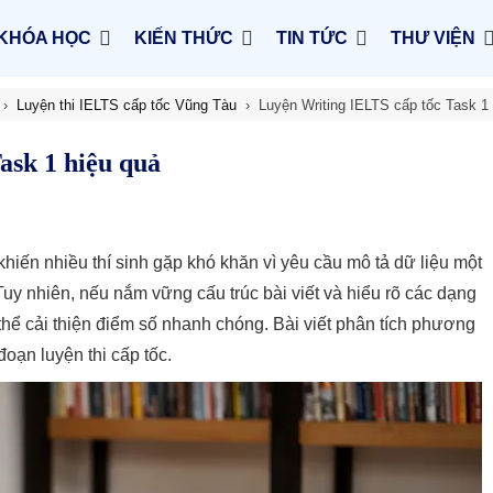
KHÓA HỌC
KIẾN THỨC
TIN TỨC
THƯ VIỆN
Luyện thi IELTS cấp tốc Vũng Tàu
Luyện Writing IELTS cấp tốc Task 1
ask 1 hiệu quả
hiến nhiều thí sinh gặp khó khăn vì yêu cầu mô tả dữ liệu một
 Tuy nhiên, nếu nắm vững cấu trúc bài viết và hiểu rõ các dạng
hể cải thiện điểm số nhanh chóng. Bài viết phân tích phương
đoạn luyện thi cấp tốc.