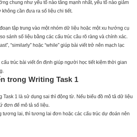
ớng chung như yếu tố nào tăng mạnh nhất, yếu tố nào giảm
không cần đưa ra số liệu chi tiết.
đoạn tập trung vào một nhóm dữ liệu hoặc một xu hướng cụ
 so sánh số liệu bằng các cấu trúc câu rõ ràng và chính xác.
st”, “similarly” hoặc “while” giúp bài viết trở nên mạch lạc
 cấu trúc bài viết ổn định giúp người học tiết kiệm thời gian
g.
n trong Writing Task 1
g Task 1 là sử dụng sai thì động từ. Nếu biểu đồ mô tả dữ liệu
ứ đơn để mô tả số liệu.
 tương lai, thì tương lai đơn hoặc các cấu trúc dự đoán nên