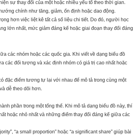
n sự thay đổi của một hoặc nhiều yếu tố theo thời gian.
u hướng chính như tăng, giảm, ổn định hoặc dao động.
g hơn việc liệt kê tất cả số liệu chi tiết. Do đó, người học
ăng lớn nhất, mức giảm đáng kể hoặc giai đoạn thay đổi đáng
iữa các nhóm hoặc các quốc gia. Khi viết về dạng biểu đồ
iữa các đối tượng và xác định nhóm có giá trị cao nhất hoặc
có đặc điểm tương tự lại với nhau để mô tả trong cùng một
 và dễ theo dõi hơn.
thành phần trong một tổng thể. Khi mô tả dạng biểu đồ này, thí
nhất hoặc nhỏ nhất và những điểm thay đổi đáng kể giữa các
rity”, “a small proportion” hoặc “a significant share” giúp bài