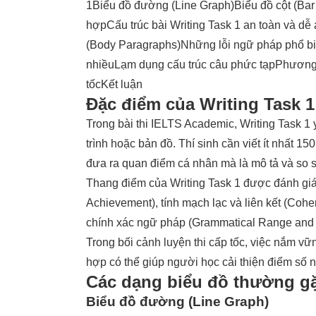
1
Biểu đồ đường (Line Graph)
Biểu đồ cột (Bar
hợp
Cấu trúc bài Writing Task 1 an toàn và dễ
(Body Paragraphs)
Những lỗi ngữ pháp phổ biế
nhiều
Lạm dụng cấu trúc câu phức tạp
Phương 
tốc
Kết luận
Đặc điểm của Writing Task 1 
Trong bài thi IELTS Academic, Writing Task 1 y
trình hoặc bản đồ. Thí sinh cần viết ít nhất 15
đưa ra quan điểm cá nhân mà là mô tả và so 
Thang điểm của Writing Task 1 được đánh giá 
Achievement), tính mạch lạc và liên kết (Coh
chính xác ngữ pháp (Grammatical Range and 
Trong bối cảnh luyện thi cấp tốc, việc nắm vữ
hợp có thể giúp người học cải thiện điểm số 
Các dạng biểu đồ thường gặ
Biểu đồ đường (Line Graph)