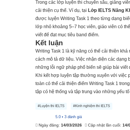
Trong các lớp luyện thi chuyên sâu, giảng viê
cải thiện cụ thể. Ví dụ, tại
Lớp IELTS Năng K
được luyện Writing Task 1 theo từng dạng biểu
lớp nhỏ khoảng 5–7 học viên, giáo viên có thể
viết để đạt mục tiêu band điểm.
Kết luận
Writing Task 1 là kỹ năng có thể cải thiện kh
cách mô tả dữ liệu. Việc nhận diện các dạng b
những lỗi ngữ pháp phổ biến sẽ giúp bài viết 
Khi kết hợp luyện tập thường xuyên với việc p
toàn có thể cải thiện điểm Writing Task 1 tron
tập có hệ thống và tập trung vào những yếu t
#Luyện thi IELTS
#Kinh nghiệm thi IELTS
5.0 • 3 đánh giá
Ngày đăng:
14/03/2026
Cập nhật lần cuối:
14/