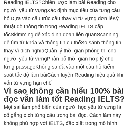
Reading IELTS?
Chiến lược làm bài Reading cho
người yếu từ vựng
Xác định mục tiêu của từng câu
hỏi
Dựa vào cấu trúc câu thay vì từ vựng đơn lẻ
Kỹ
thuật dò thông tin trong Reading IELTS cấp
tốc
Skimming để xác định đoạn liên quan
Scanning
để tìm từ khóa và thông tin cụ thể
So sánh thông tin
thay vì dịch nghĩa
Quản lý thời gian phòng thi cho
người yếu từ vựng
Phân bổ thời gian hợp lý cho
từng passage
Không sa đà vào một câu hỏi
Kiểm
soát tốc độ làm bài
Cách luyện Reading hiệu quả khi
vốn từ vựng hạn chế
Vì sao không cần hiểu 100% bài
đọc vẫn làm tốt Reading IELTS?
Một sai lầm phổ biến của người học yếu từ vựng là
cố gắng dịch từng câu trong bài đọc. Cách làm này
không phù hợp với
IELTS
, đặc biệt trong mô hình