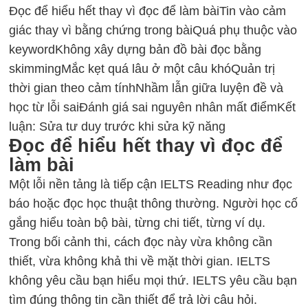
Đọc để hiểu hết thay vì đọc để làm bài
Tin vào cảm
giác thay vì bằng chứng trong bài
Quá phụ thuộc vào
keyword
Không xây dựng bản đồ bài đọc bằng
skimming
Mắc kẹt quá lâu ở một câu khó
Quản trị
thời gian theo cảm tính
Nhầm lẫn giữa luyện đề và
học từ lỗi sai
Đánh giá sai nguyên nhân mất điểm
Kết
luận: Sửa tư duy trước khi sửa kỹ năng
Đọc để hiểu hết thay vì đọc để
làm bài
Một lỗi nền tảng là tiếp cận IELTS Reading như đọc
báo hoặc đọc học thuật thông thường. Người học cố
gắng hiểu toàn bộ bài, từng chi tiết, từng ví dụ.
Trong bối cảnh thi, cách đọc này vừa không cần
thiết, vừa không khả thi về mặt thời gian. IELTS
không yêu cầu bạn hiểu mọi thứ. IELTS yêu cầu bạn
tìm đúng thông tin cần thiết để trả lời câu hỏi.