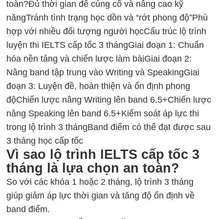
toàn?
Đủ thời gian để củng cố và nâng cao kỹ
năng
Tránh tình trạng học dồn và “rớt phong độ”
Phù
hợp với nhiều đối tượng người học
Cấu trúc lộ trình
luyện thi IELTS cấp tốc 3 tháng
Giai đoạn 1: Chuẩn
hóa nền tảng và chiến lược làm bài
Giai đoạn 2:
Nâng band tập trung vào Writing và Speaking
Giai
đoạn 3: Luyện đề, hoàn thiện và ổn định phong
độ
Chiến lược nâng Writing lên band 6.5+
Chiến lược
nâng Speaking lên band 6.5+
Kiểm soát áp lực thi
trong lộ trình 3 tháng
Band điểm có thể đạt được sau
3 tháng học cấp tốc
Vì sao lộ trình IELTS cấp tốc 3
tháng là lựa chọn an toàn?
So với các khóa 1 hoặc 2 tháng, lộ trình 3 tháng
giúp giảm áp lực thời gian và tăng độ ổn định về
band điểm.