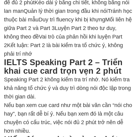
để đủ 2 phút
Kéo dài ý bằng chi tiết, không bằng nói
lan man
Quản lý thời gian trong đầu khi nói
Tránh học
thuộc bài mẫu
Duy trì fluency khi bị khựng
Mối liên hệ
giữa Part 2 và Part 3
Luyện Part 2 theo tư duy,
không theo đề
Vai trò của phản hồi khi luyện Part
2
Kết luận: Part 2 là bài kiểm tra tổ chức ý, không
phải trí nhớ
IELTS Speaking Part 2 – Triển
khai cue card trọn vẹn 2 phút
Speaking Part 2
không kiểm tra trí nhớ. Nó kiểm tra
khả năng tổ chức ý và duy trì dòng nói độc lập trong
thời gian dài.
Nếu bạn xem cue card như một bài văn cần “nói cho
hay”, bạn rất dễ bí ý. Nếu bạn xem đó là một câu
chuyện có cấu trúc, việc nói đủ 2 phút trở nên dễ
hơn nhiều.