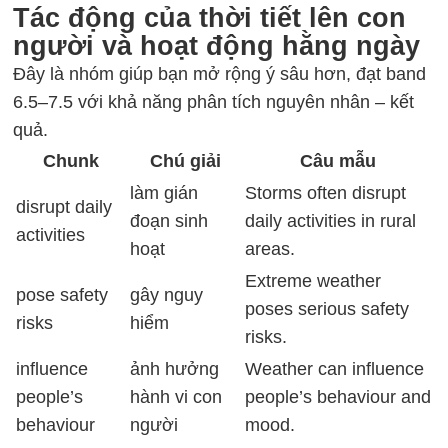
Tác động của thời tiết lên con
người và hoạt động hằng ngày
Đây là nhóm giúp bạn mở rộng ý sâu hơn, đạt
band
6.5–7.5
với khả năng phân tích nguyên nhân – kết
quả.
Chunk
Chú giải
Câu mẫu
làm gián
Storms often disrupt
disrupt daily
đoạn sinh
daily activities in rural
activities
hoạt
areas.
Extreme weather
pose safety
gây nguy
poses serious safety
risks
hiểm
risks.
influence
ảnh hưởng
Weather can influence
people’s
hành vi con
people’s behaviour and
behaviour
người
mood.