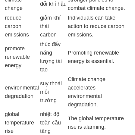
đổi khí hậu
change
combat climate change.
reduce
giảm khí
Individuals can take
carbon
thải
action to reduce carbon
emissions
carbon
emissions.
thúc đẩy
promote
năng
Promoting renewable
renewable
lượng tái
energy is essential.
energy
tạo
Climate change
suy thoái
environmental
accelerates
môi
degradation
environmental
trường
degradation.
global
nhiệt độ
The global temperature
temperature
toàn cầu
rise is alarming.
rise
tăng