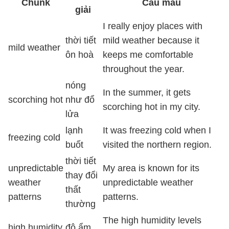
Chunk
Câu mẫu
giải
I really enjoy places with
thời tiết
mild weather because it
mild weather
ôn hoà
keeps me comfortable
throughout the year.
nóng
In the summer, it gets
scorching hot
như đổ
scorching hot in my city.
lửa
lạnh
It was freezing cold when I
freezing cold
buốt
visited the northern region.
thời tiết
unpredictable
My area is known for its
thay đổi
weather
unpredictable weather
thất
patterns
patterns.
thường
The high humidity levels
high humidity
độ ẩm