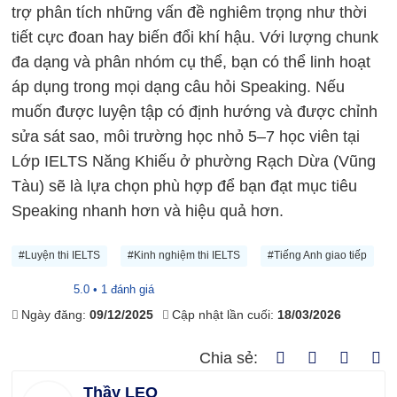
trợ phân tích những vấn đề nghiêm trọng như thời
tiết cực đoan hay biến đổi khí hậu. Với lượng chunk
đa dạng và phân nhóm cụ thể, bạn có thể linh hoạt
áp dụng trong mọi dạng câu hỏi Speaking. Nếu
muốn được luyện tập có định hướng và được chỉnh
sửa sát sao, môi trường học nhỏ 5–7 học viên tại
Lớp
IELTS
Năng Khiếu ở phường Rạch Dừa (Vũng
Tàu) sẽ là lựa chọn phù hợp để bạn đạt mục tiêu
Speaking nhanh hơn và hiệu quả hơn.
#Luyện thi IELTS
#Kinh nghiệm thi IELTS
#Tiếng Anh giao tiếp
5.0 • 1 đánh giá
Ngày đăng:
09/12/2025
Cập nhật lần cuối:
18/03/2026
Chia sẻ:
Thầy LEO