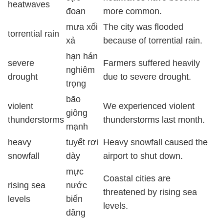
heatwaves
đoan
more common.
mưa xối
The city was flooded
torrential rain
xả
because of torrential rain.
hạn hán
severe
Farmers suffered heavily
nghiêm
drought
due to severe drought.
trọng
bão
violent
We experienced violent
giông
thunderstorms
thunderstorms last month.
mạnh
heavy
tuyết rơi
Heavy snowfall caused the
snowfall
dày
airport to shut down.
mực
Coastal cities are
rising sea
nước
threatened by rising sea
levels
biển
levels.
dâng