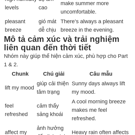
make summer more
levels
cao
uncomfortable.
pleasant
gió mát
There’s always a pleasant
breeze
dễ chịu
breeze in the evening.
Mô tả cảm xúc và trải nghiệm
liên quan đến thời tiết
Nhóm này giúp thể hiện cảm xúc, phù hợp cho Part
1 & 2.
Chunk
Chú giải
Câu mẫu
giúp cải thiện
Sunny days always lift
lift my mood
tâm trạng
my mood.
A cool morning breeze
feel
cảm thấy
makes me feel
refreshed
sảng khoái
refreshed.
ảnh hưởng
affect my
Heavy rain often affects