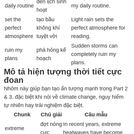
đến lịch sinh
daily routine
my daily routine.
hoạt
set the
tạo bầu
Light rain sets the
perfect
không khí
perfect atmosphere for
atmosphere
tuyệt vời
reading.
Sudden storms can
ruin my
phá hỏng kế
completely ruin my
plans
hoạch
plans.
Mô tả hiện tượng thời tiết cực
đoan
Nhóm này giúp bạn tạo ấn tượng mạnh trong Part 2
& 3, đặc biệt khi nói về climate change, nguy hiểm
tự nhiên hay trải nghiệm đặc biệt.
Chunk
Chú giải
Câu mẫu
đợt nóng
In recent years, extreme
extreme
cực
heatwaves have become