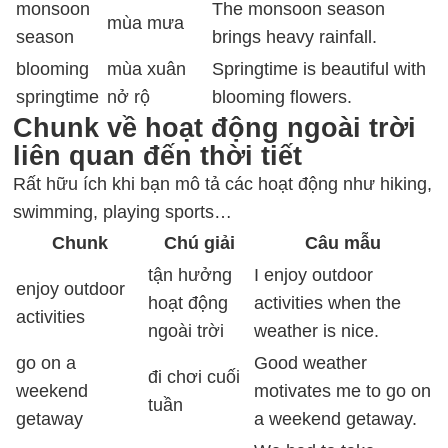
monsoon
The monsoon season
mùa mưa
season
brings heavy rainfall.
blooming
mùa xuân
Springtime is beautiful with
springtime
nở rộ
blooming flowers.
Chunk về hoạt động ngoài trời
liên quan đến thời tiết
Rất hữu ích khi bạn mô tả các hoạt động như hiking,
swimming, playing sports…
Chunk
Chú giải
Câu mẫu
tận hưởng
I enjoy outdoor
enjoy outdoor
hoạt động
activities when the
activities
ngoài trời
weather is nice.
go on a
Good weather
đi chơi cuối
weekend
motivates me to go on
tuần
getaway
a weekend getaway.