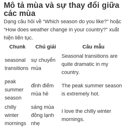
Mô tả mùa và sự thay đổi giữa
các mùa
Dạng câu hỏi về “Which season do you like?” hoặc
“How does weather change in your country?” xuất
hiện liên tục.
Chunk
Chú giải
Câu mẫu
Seasonal transitions are
seasonal
sự chuyển
quite dramatic in my
transitions
mùa
country.
peak
đỉnh điểm
The peak summer season
summer
mùa hè
is extremely hot.
season
chilly
sáng mùa
I love the chilly winter
winter
đông lạnh
mornings.
mornings
nhẹ