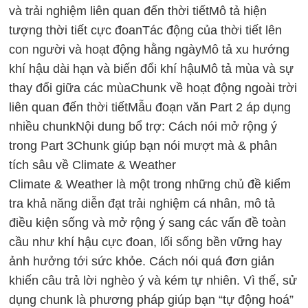
và trải nghiệm liên quan đến thời tiết
Mô tả hiện
tượng thời tiết cực đoan
Tác động của thời tiết lên
con người và hoạt động hằng ngày
Mô tả xu hướng
khí hậu dài hạn và biến đổi khí hậu
Mô tả mùa và sự
thay đổi giữa các mùa
Chunk về hoạt động ngoài trời
liên quan đến thời tiết
Mẫu đoạn văn Part 2 áp dụng
nhiều chunk
Nội dung bổ trợ: Cách nói mở rộng ý
trong Part 3
Chunk giúp bạn nói mượt mà & phân
tích sâu về Climate & Weather
Climate & Weather là một trong
những chủ đề kiểm
tra khả năng diễn đạt trải nghiệm cá nhân, mô tả
điều kiện sống và mở rộng ý sang các vấn đề toàn
cầu như khí hậu cực đoan, lối sống bền vững hay
ảnh hưởng tới sức khỏe. Cách nói quá đơn giản
khiến câu trả lời nghèo ý và kém tự nhiên. Vì thế, sử
dụng chunk là phương pháp giúp bạn “tự động hoá”