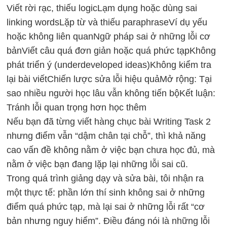
Viết rời rạc, thiếu logic
Lạm dụng hoặc dùng sai
linking words
Lặp từ và thiếu paraphrase
Ví dụ yếu
hoặc không liên quan
Ngữ pháp sai ở những lỗi cơ
bản
Viết câu quá đơn giản hoặc quá phức tạp
Không
phát triển ý (underdeveloped ideas)
Không kiểm tra
lại bài viết
Chiến lược sửa lỗi hiệu quả
Mở rộng: Tại
sao nhiều người học lâu vẫn không tiến bộ
Kết luận:
Tránh lỗi quan trọng hơn học thêm
Nếu bạn đã từng viết hàng chục bài Writing Task 2
nhưng điểm vẫn “dậm chân tại chỗ”, thì khả năng
cao vấn đề không nằm ở việc bạn chưa học đủ, mà
nằm ở việc bạn đang lặp lại những lỗi sai cũ.
Trong quá trình giảng dạy và sửa bài, tôi nhận ra
một thực tế: phần lớn thí sinh không sai ở những
điểm quá phức tạp, mà lại sai ở những lỗi rất “cơ
bản nhưng nguy hiểm”. Điều đáng nói là những lỗi