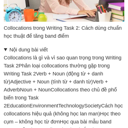
Collocations trong Writing Task 2: Cách dùng chuẩn
học thuật để tăng band điểm
Nội dung bài viết
Collocations là gì và vì sao quan trọng trong Writing
Task 2
Phân loại collocations thường gặp trong
Writing Task 2
Verb + Noun (động từ + danh
từ)
Adjective + Noun (tính từ + danh từ)
Verb +
Adverb
Noun + Noun
Collocations theo chủ đề phổ
biến trong Task
2
Education
Environment
Technology
Society
Cách học
collocations hiệu quả (không học lan man)
Học theo
cụm – không học từ đơn
Học qua bài mẫu band