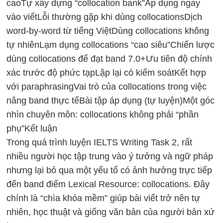
cao
Tự xây dựng “collocation bank”
Áp dụng ngay
vào viết
Lỗi thường gặp khi dùng collocations
Dịch
word-by-word từ tiếng Việt
Dùng collocations không
tự nhiên
Lạm dụng collocations “cao siêu”
Chiến lược
dùng collocations để đạt band 7.0+
Ưu tiên độ chính
xác trước độ phức tạp
Lặp lại có kiểm soát
Kết hợp
với paraphrasing
Vai trò của collocations trong việc
nâng band thực tế
Bài tập áp dụng (tự luyện)
Một góc
nhìn chuyên môn: collocations không phải “phần
phụ”
Kết luận
Trong quá trình luyện IELTS Writing Task 2, rất
nhiều người học tập trung vào ý tưởng và ngữ pháp
nhưng lại bỏ qua một yếu tố có ảnh hưởng trực tiếp
đến band điểm Lexical Resource: collocations. Đây
chính là “chìa khóa mềm” giúp bài viết trở nên tự
nhiên, học thuật và giống văn bản của người bản xứ