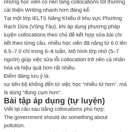
những học viên có nền tảng collocations tốt thường
cải thiện Writing nhanh hơn đáng kể.
Tại một lớp IELTS Năng Khiếu ở khu vực Phường
Rạch Dừa (Vũng Tàu), khi áp dụng phương pháp
luyện collocations theo chủ đề kết hợp sửa bài chi
tiết theo từng câu, nhiều học viên đã nâng từ 6.0 lên
6.5–7.0 chỉ trong 6–8 tuần. Mô hình lớp nhỏ (5–7
người) giúp việc sửa lỗi collocation trở nên cá nhân
hóa và hiệu quả hơn rất nhiều.
Điểm đáng lưu ý là:
sự tiến bộ không đến từ việc học “nhiều từ hơn”, mà
là dùng “đúng cụm hơn”.
Bài tập áp dụng (tự luyện)
Viết lại câu sau bằng collocations phù hợp:
The government should do something about
pollution.