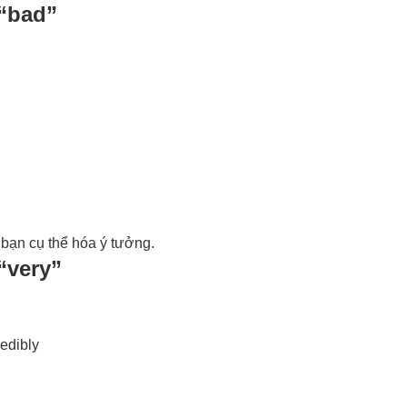
 “bad”
 bạn cụ thể hóa ý tưởng.
“very”
edibly