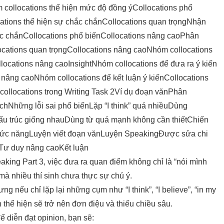
collocations thể hiện mức độ đồng ý
Collocations phổ
ations thể hiện sự chắc chắn
Collocations quan trọng
Nhận
ắc chắn
Collocations phổ biến
Collocations nâng cao
Phân
ocations quan trọng
Collocations nâng cao
Nhóm collocations
locations nâng cao
Insight
Nhóm collocations để đưa ra ý kiến
 nâng cao
Nhóm collocations để kết luận ý kiến
Collocations
ollocations trong Writing Task 2
Ví dụ đoạn văn
Phân
ích
Những lỗi sai phổ biến
Lặp “I think” quá nhiều
Dùng
u trúc giống nhau
Dùng từ quá mạnh không cần thiết
Chiến
hức năng
Luyện viết đoạn văn
Luyện Speaking
Được sửa chi
Tư duy nâng cao
Kết luận
eaking Part 3, việc đưa ra quan điểm không chỉ là “nói mình
 mà nhiều thí sinh chưa thực sự chú ý.
ưng nếu chỉ lặp lại những cụm như “I think”, “I believe”, “in my
n thể hiện sẽ trở nên đơn điệu và thiếu chiều sâu.
ể diễn đạt opinion, bạn sẽ: