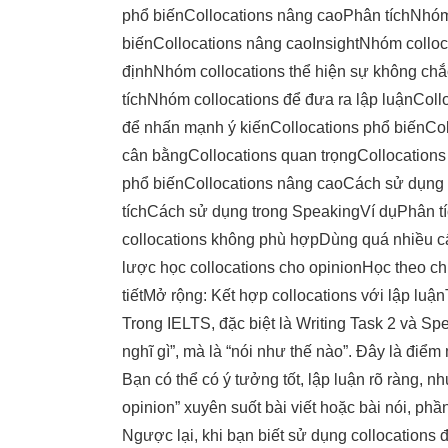
phổ biến
Collocations nâng cao
Phân tích
Nhóm 
biến
Collocations nâng cao
Insight
Nhóm colloc
định
Nhóm collocations thể hiện sự không ch
tích
Nhóm collocations để đưa ra lập luận
Coll
để nhấn mạnh ý kiến
Collocations phổ biến
Col
cân bằng
Collocations quan trọng
Collocations
phổ biến
Collocations nâng cao
Cách sử dụng c
tích
Cách sử dụng trong Speaking
Ví dụ
Phân t
collocations không phù hợp
Dùng quá nhiều cấ
lược học collocations cho opinion
Học theo c
tiết
Mở rộng: Kết hợp collocations với lập luận
Trong IELTS, đặc biệt là Writing Task 2 và Sp
nghĩ gì”, mà là “nói như thế nào”. Đây là điểm
Bạn có thể có ý tưởng tốt, lập luận rõ ràng, nh
opinion” xuyên suốt bài viết hoặc bài nói, phầ
Ngược lại, khi bạn biết sử dụng collocations đ