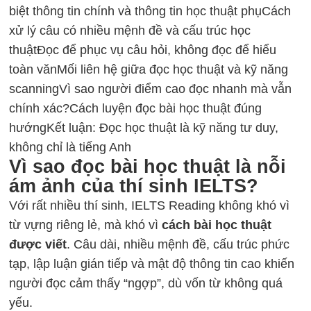
biệt thông tin chính và thông tin học thuật phụ
Cách
xử lý câu có nhiều mệnh đề và cấu trúc học
thuật
Đọc để phục vụ câu hỏi, không đọc để hiểu
toàn văn
Mối liên hệ giữa đọc học thuật và kỹ năng
scanning
Vì sao người điểm cao đọc nhanh mà vẫn
chính xác?
Cách luyện đọc bài học thuật đúng
hướng
Kết luận: Đọc học thuật là kỹ năng tư duy,
không chỉ là tiếng Anh
Vì sao đọc bài học thuật là nỗi
ám ảnh của thí sinh IELTS?
Với rất nhiều thí sinh, IELTS Reading không khó vì
từ vựng riêng lẻ, mà khó vì
cách bài học thuật
được viết
. Câu dài, nhiều mệnh đề, cấu trúc phức
tạp, lập luận gián tiếp và mật độ thông tin cao khiến
người đọc cảm thấy “ngợp”, dù vốn từ không quá
yếu.